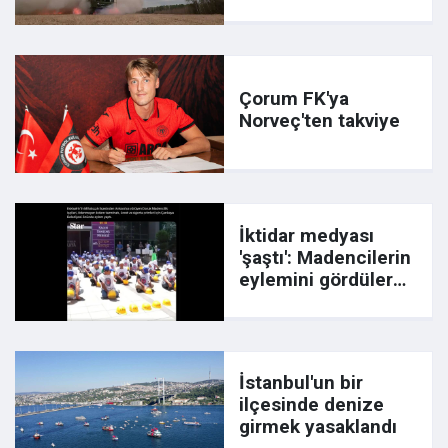
Çorum FK'ya
Norveç'ten takviye
İktidar medyası
'şaştı': Madencilerin
eylemini gördüler
ama suçluyu yanlış
tespit ettiler
İstanbul'un bir
ilçesinde denize
girmek yasaklandı