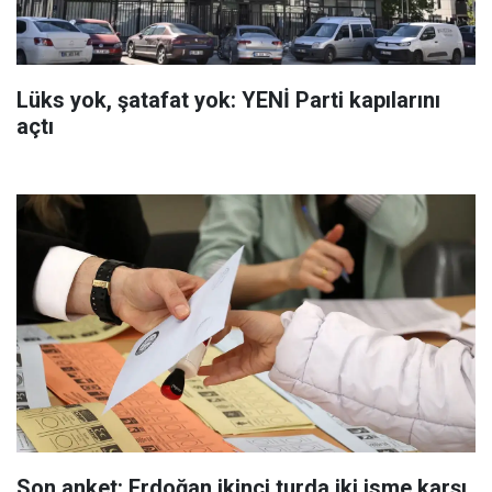
Lüks yok, şatafat yok: YENİ Parti kapılarını
açtı
Son anket: Erdoğan ikinci turda iki isme karşı