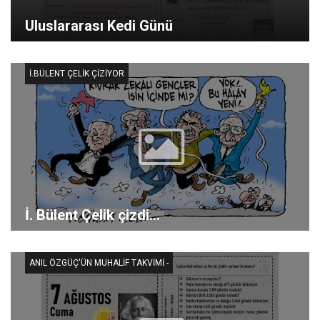
Uluslararası Kedi Günü
İ.BÜLENT ÇELIK ÇIZIYOR
İ. Bülent Çelik çizdi...
ANIL ÖZGÜÇ'ÜN MUHALIF TAKVIMI -