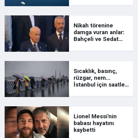
Nikah törenine
damga vuran anlar:
Bahçeli ve Sedat
Şahin yan yana...
Sıcaklık, basınç,
rüzgar, nem...
İstanbul için saatler
kaldı!
Lionel Messi'nin
babası hayatını
kaybetti