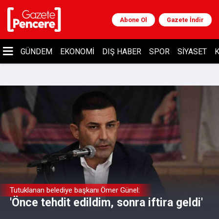
Abone Ol
Gazete İndir
GÜNDEM
EKONOMI
DIŞ HABER
SPOR
SIYASET
K
Tutuklanan belediye başkanı Ömer Günel:
'Önce tehdit edildim, sonra iftira geldi'