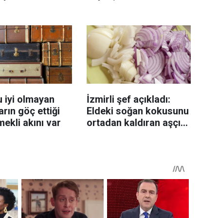
enmeyi önleme
katlanıyor tadan etli
sanıyor
 iyi olmayan
İzmirli şef açıkladı:
rın göç ettiği
Eldeki soğan kokusunu
mekli akını var
ortadan kaldıran aşçı
sırrı