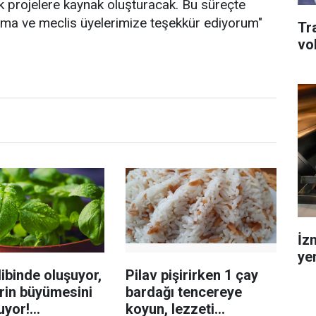
k projelere kaynak oluşturacak. Bu süreçte
ma ve meclis üyelerimize teşekkür ediyorum"
Tr
vo
İz
ye
ibinde oluşuyor,
Pilav pişirirken 1 çay
rin büyümesini
bardağı tencereye
uyor!
koyun, lezzeti