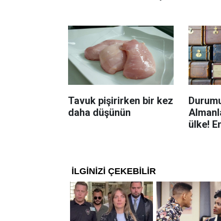
Böcekl
yolu
Tavuk pişirirken bir kez
Durumu
daha düşünün
Almanla
ülke! E