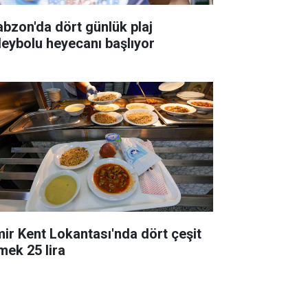
abzon'da dört günlük plaj
leybolu heyecanı başlıyor
mir Kent Lokantası'nda dört çeşit
mek 25 lira