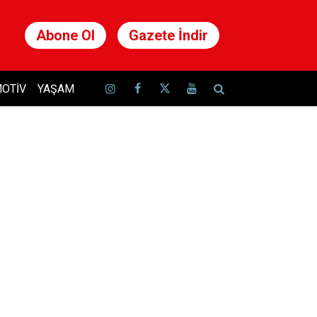
Abone Ol
Gazete İndir
OTIV
YAŞAM