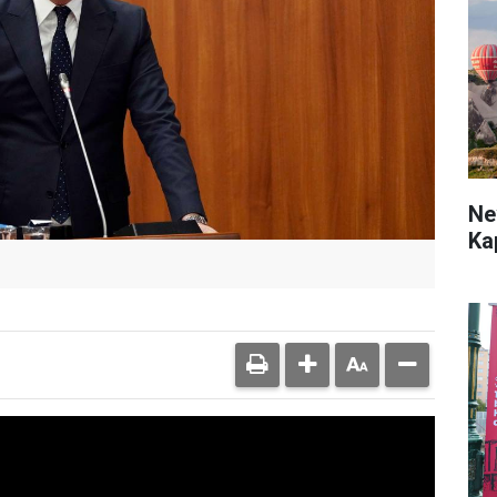
Ne
Ka