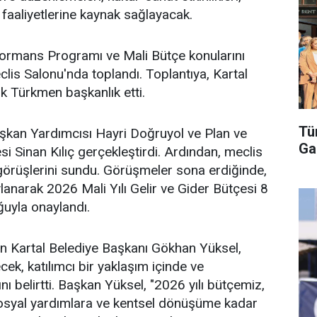
faaliyetlerine kaynak sağlayacak.
rformans Programı ve Mali Bütçe konularını
is Salonu'nda toplandı. Toplantıya, Kartal
uk Türkmen başkanlık etti.
Tü
şkan Yardımcısı Hayri Doğruyol ve Plan ve
Ga
 Sinan Kılıç gerçekleştirdi. Ardından, meclis
te görüşlerini sundu. Görüşmeler sona erdiğinde,
lanarak 2026 Mali Yılı Gelir ve Gider Bütçesi 8
ğuyla onaylandı.
 Kartal Belediye Başkanı Gökhan Yüksel,
ecek, katılımcı bir yaklaşım içinde ve
ını belirtti. Başkan Yüksel, "2026 yılı bütçemiz,
sosyal yardımlara ve kentsel dönüşüme kadar