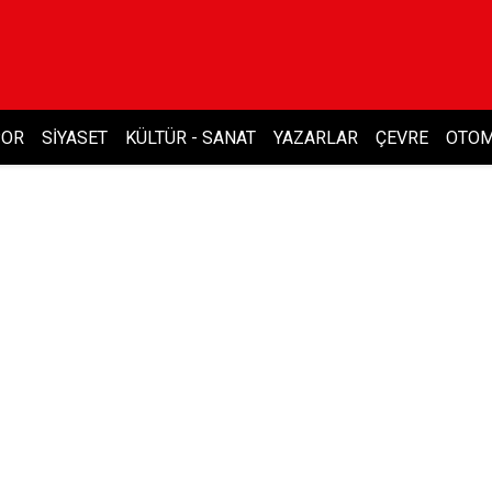
POR
SIYASET
KÜLTÜR - SANAT
YAZARLAR
ÇEVRE
OTOM