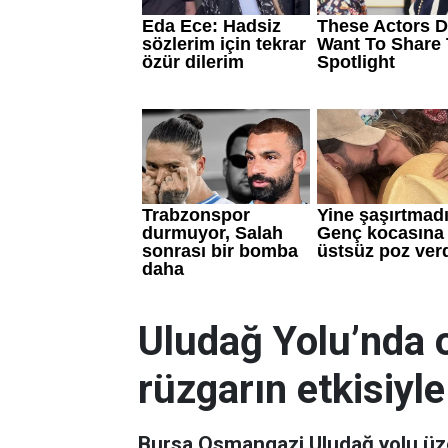
Uludağ Yolu’nda 
rüzgarın etkisiyle
Bursa Osmangazi Uludağ yolu üzer