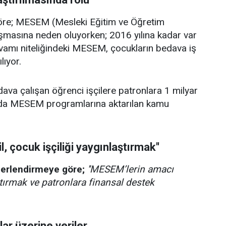
göre; MESEM (Mesleki Eğitim ve Öğretim
laşmasına neden oluyorken; 2016 yılına kadar var
devamı niteliğindeki MESEM, çocukların bedava iş
lıyor.
a çalışan öğrenci işçilere patronlara 1 milyar
lda MESEM programlarına aktarılan kamu
, çocuk işçiliği yaygınlaştırmak''
ğerlendirmeye göre;
''MESEM’lerin amacı
ştırmak ve patronlara finansal destek
ar üzerine veriler