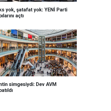
ks yok, şatafat yok: YENİ Parti
ılarını açtı
ntin simgesiydi: Dev AVM
atıldı