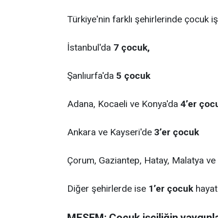
Türkiye'nin farklı şehirlerinde çocuk iş
İstanbul'da
7 çocuk,
Şanlıurfa'da
5 çocuk
Adana, Kocaeli ve Konya'da
4’er çoc
Ankara ve Kayseri'de
3’er çocuk
Çorum, Gaziantep, Hatay, Malatya v
Diğer şehirlerde ise
1’er çocuk
hayatı
MESEM: Çocuk işçiliğin yaygınla