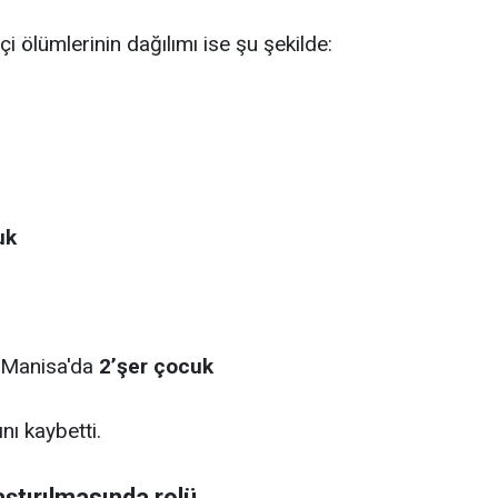
çi ölümlerinin dağılımı ise şu şekilde:
uk
e Manisa'da
2’şer çocuk
nı kaybetti.
ştırılmasında rolü