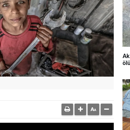
Ak
öl