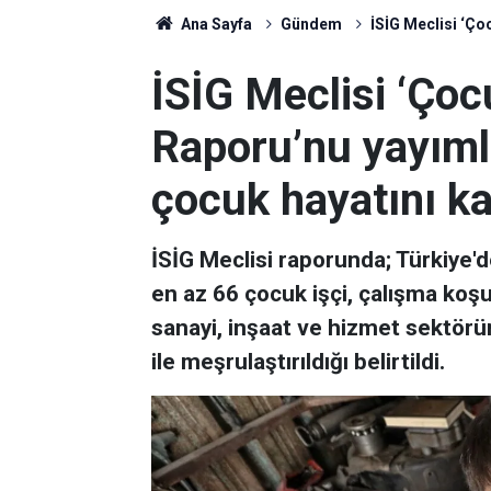
Ana Sayfa
Gündem
İSİG Meclisi ‘Çoc
İSİG Meclisi ‘Çoc
Raporu’nu yayımla
çocuk hayatını ka
İSİG Meclisi raporunda; Türkiye
en az 66 çocuk işçi, çalışma koşul
sanayi, inşaat ve hizmet sektör
ile meşrulaştırıldığı belirtildi.