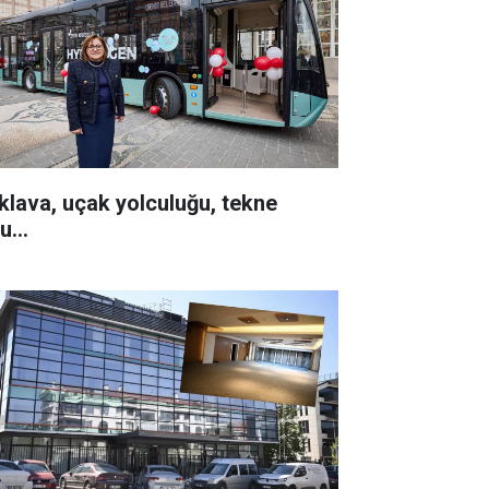
klava, uçak yolculuğu, tekne
u...