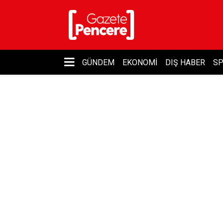
GÜNDEM
EKONOMI
DIŞ HABER
S