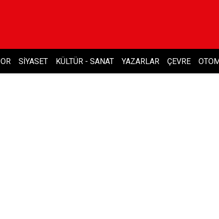
POR
SIYASET
KÜLTÜR - SANAT
YAZARLAR
ÇEVRE
OTOM