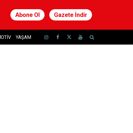
Abone Ol
Gazete İndir
OTIV
YAŞAM