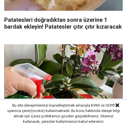
Patatesleri doğradıktan sonra üzerine 1
bardak ekleyin! Patatesler çıtır çıtır kızaracak
Bu site deneyimlerinizi kişiselleştirmek amacıyla KVKK ve GDPR
uyarınca çerez(cookie) kullanmaktadır. Bu konu hakkında detaylı bilgi
almak için
Çerez politikamızı
gözden geçirebilirsiniz. Sitemizi
Yaz geldi çiçeklerinizi sularken dikkat edin:
kullanarak, çerezleri kullanmamızı kabul edersiniz.
Çiçekleri mahveden bilinmeyen hata...