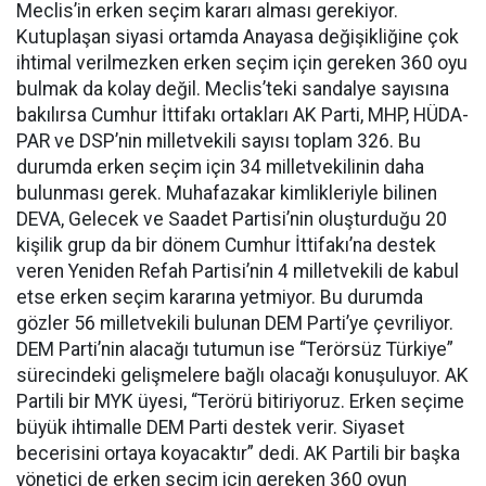
Meclis’in erken seçim kararı alması gerekiyor.
Kutuplaşan siyasi ortamda Anayasa değişikliğine çok
ihtimal verilmezken erken seçim için gereken 360 oyu
bulmak da kolay değil. Meclis’teki sandalye sayısına
bakılırsa Cumhur İttifakı ortakları AK Parti, MHP, HÜDA-
PAR ve DSP’nin milletvekili sayısı toplam 326. Bu
durumda erken seçim için 34 milletvekilinin daha
bulunması gerek. Muhafazakar kimlikleriyle bilinen
DEVA, Gelecek ve Saadet Partisi’nin oluşturduğu 20
kişilik grup da bir dönem Cumhur İttifakı’na destek
veren Yeniden Refah Partisi’nin 4 milletvekili de kabul
etse erken seçim kararına yetmiyor. Bu durumda
gözler 56 milletvekili bulunan DEM Parti’ye çevriliyor.
DEM Parti’nin alacağı tutumun ise “Terörsüz Türkiye”
sürecindeki gelişmelere bağlı olacağı konuşuluyor. AK
Partili bir MYK üyesi, “Terörü bitiriyoruz. Erken seçime
büyük ihtimalle DEM Parti destek verir. Siyaset
becerisini ortaya koyacaktır” dedi. AK Partili bir başka
yönetici de erken seçim için gereken 360 oyun