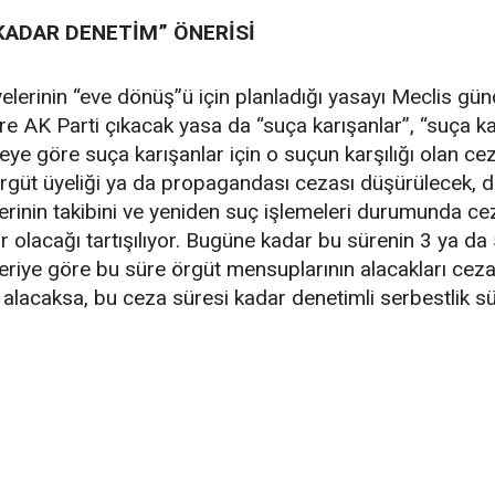
KADAR DENETİM” ÖNERİSİ
elerinin “eve dönüş”ü için planladığı yasayı Meclis g
öre AK Parti çıkacak yasa da “suça karışanlar”, “suça 
eye göre suça karışanlar için o suçun karşılığı olan ce
rgüt üyeliği ya da propagandası cezası düşürülecek, de
rinin takibini ve yeniden suç işlemeleri durumunda cez
r olacağı tartışılıyor. Bugüne kadar bu sürenin 3 ya da
riye göre bu süre örgüt mensuplarının alacakları cezala
lacaksa, bu ceza süresi kadar denetimli serbestlik sür