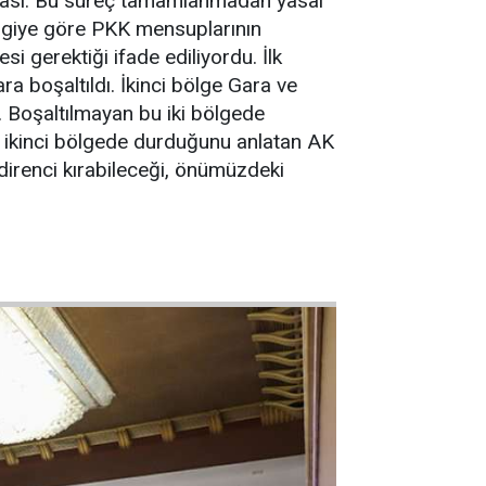
nmaması. Bu süreç tamamlanmadan yasal
 bilgiye göre PKK mensuplarının
i gerektiği ifade ediliyordu. İlk
 boşaltıldı. İkinci bölge Gara ve
. Boşaltılmayan bu iki bölgede
ın ikinci bölgede durduğunu anlatan AK
 direnci kırabileceği, önümüzdeki