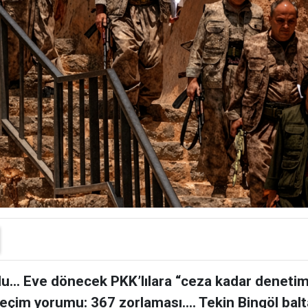
u... Eve dönecek PKK’lılara “ceza kadar denetim” 
 seçim yorumu: 367 zorlaması.... Tekin Bingöl bal