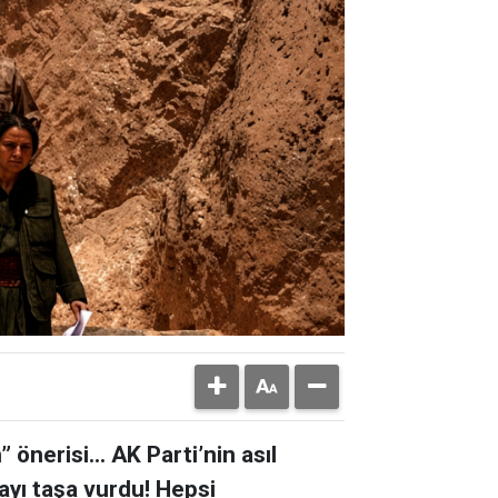
önerisi... AK Parti’nin asıl
tayı taşa vurdu! Hepsi