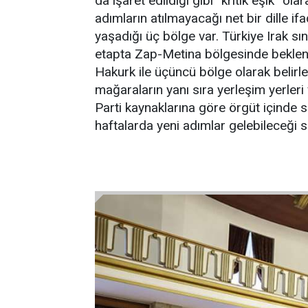
da işaret edildiği gibi “kritik eşik”
adımların atılmayacağı net bir dille if
yaşadığı üç bölge var. Türkiye Irak sı
etapta Zap-Metina bölgesinde beklene
Hakurk ile üçüncü bölge olarak belirl
mağaraların yanı sıra yerleşim yerler
Parti kaynaklarına göre örgüt içinde s
haftalarda yeni adımlar gelebileceği s