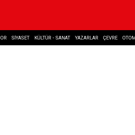
POR
SIYASET
KÜLTÜR - SANAT
YAZARLAR
ÇEVRE
OTOM