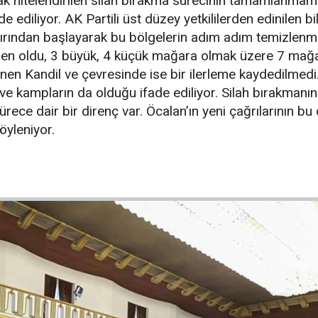
 olarak nitelendirilen silah bırakma sürecinin tamamla
ade ediliyor. AK Partili üst düzey yetkililerden edinilen
nırından başlayarak bu bölgelerin adım adım temizlenmes
n oldu, 3 büyük, 4 küçük mağara olmak üzere 7 mağara
enen Kandil ve çevresinde ise bir ilerleme kaydedilmedi
i ve kampların da olduğu ifade ediliyor. Silah bırakman
ürece dair bir direnç var. Öcalan’ın yeni çağrılarının bu
öyleniyor.