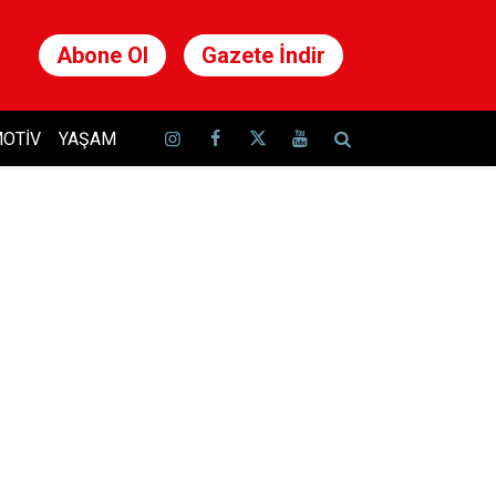
Abone Ol
Gazete İndir
OTIV
YAŞAM