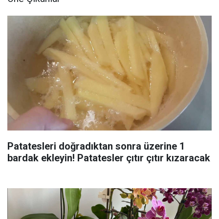
Patatesleri doğradıktan sonra üzerine 1
bardak ekleyin! Patatesler çıtır çıtır kızaracak