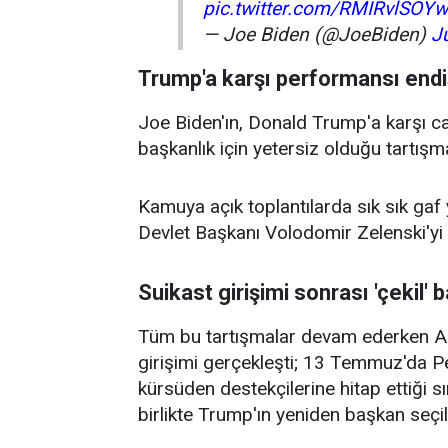
pic.twitter.com/RMIRvlSOYw
— Joe Biden (@JoeBiden)
J
Trump'a karşı performansı endiş
Joe Biden'ın, Donald Trump'a karşı can
başkanlık için yetersiz olduğu tartışma
Kamuya açık toplantılarda sık sık ga
Devlet Başkanı Volodomir Zelenski'yi 
Suikast girişimi sonrası 'çekil' 
Tüm bu tartışmalar devam ederken A
girişimi gerçekleşti; 13 Temmuz'da P
kürsüden destekçilerine hitap ettiği sı
birlikte Trump'ın yeniden başkan seç