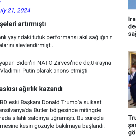
uly 21, 2024
İr
eleri artırmıştı
de
sa
lı yayındaki tutuk performansı akıl sağlığının
larını alevlendirmişti.
f yapan Biden'ın NATO Zirvesi'nde de,Ukrayna
Vladimir Putin olarak anons etmişti.
baskısı ağırlık kazandı
BD eski Başkanı Donald Trump'a suikast
ensilvanya'da Butler bölgesinde mitingde
Tr
rada silahlı saldırıya uğramıştı. Bu süreçle
şa
ilmesine kesin gözüyle bakılmaya başlandı.
gö