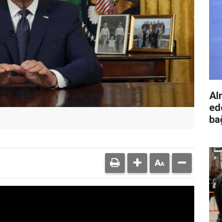
Al
ed
bağ