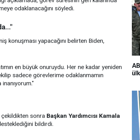
ı açıklamada, görev süresinin geri kalanında
rmeye odaklanacağını söyledi.
a..."
sleniş konuşması yapacağını belirten Biden,
AB
atımın en büyük onuruydu. Her ne kadar yeniden
ülk
çekilip sadece görevlerime odaklanmamın
a inanıyorum."
 çekildikten sonra
Başkan Yardımcısı Kamala
steklediğini bildirdi.