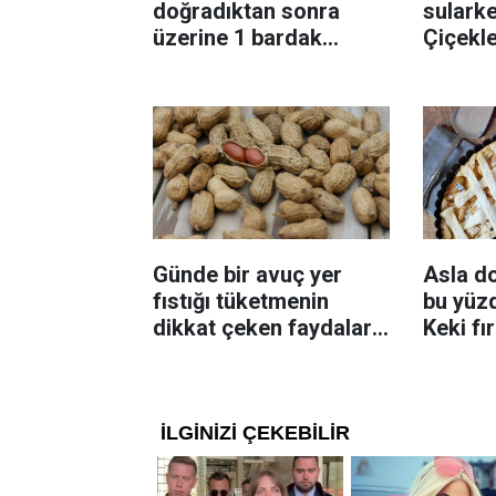
doğradıktan sonra
sularke
üzerine 1 bardak
Çiçekl
ekleyin! Patatesler çıtır
bilinme
çıtır kızaracak
Günde bir avuç yer
Asla d
fıstığı tüketmenin
bu yüzd
dikkat çeken faydaları:
Keki fı
Dengeli beslenmeye
çıkarta
katkı sağlayabiliyor