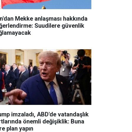
an'dan Mekke anlaşması hakkında
ğerlendirme: Suudilere güvenlik
ğlamayacak
ump imzaladı, ABD'de vatandaşlık
rtlarında önemli değişiklik: Buna
re plan yapın