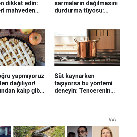
n dikkat edin:
sarmaların dağılmasını
eri mahveden
durdurma tüyosu:
yen hata...
İzmirli şeflerin basit
yöntemi
oğru yapmıyoruz
Süt kaynarken
en dağılıyor!
taşıyorsa bu yöntemi
rından kalıp gibi
deneyin: Tencerenin
n tüyo
üzerine yerleştirmek
yeterli olabiliyor