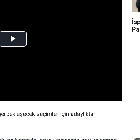
İs
Pa
rçekleşecek seçimler için adaylıktan