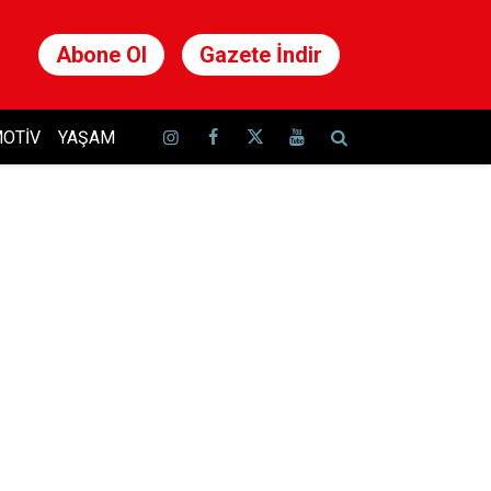
Abone Ol
Gazete İndir
OTIV
YAŞAM