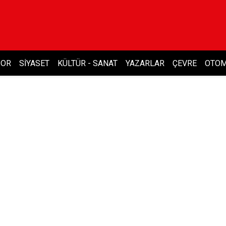
POR
SIYASET
KÜLTÜR - SANAT
YAZARLAR
ÇEVRE
OTOM