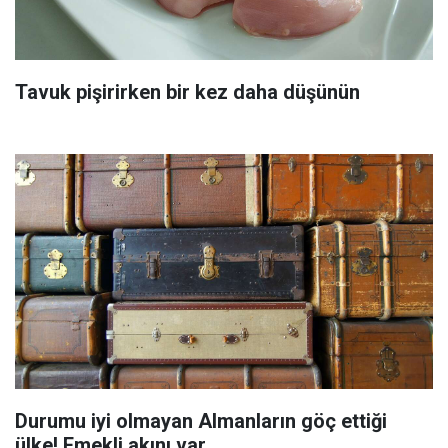
Tavuk pişirirken bir kez daha düşünün
Durumu iyi olmayan Almanların göç ettiği
ülke! Emekli akını var