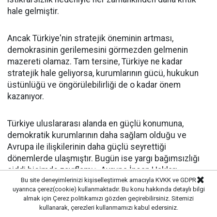
hale gelmiştir.
Ancak Türkiye'nin stratejik öneminin artması,
demokrasinin gerilemesini görmezden gelmenin
mazereti olamaz. Tam tersine, Türkiye ne kadar
stratejik hale geliyorsa, kurumlarının gücü, hukukun
üstünlüğü ve öngörülebilirliği de o kadar önem
kazanıyor.
Türkiye uluslararası alanda en güçlü konumuna,
demokratik kurumlarının daha sağlam olduğu ve
Avrupa ile ilişkilerinin daha güçlü seyrettiği
dönemlerde ulaşmıştır. Bugün ise yargı bağımsızlığı
ciddi biçimde zayıflamış, Avrupa İnsan Hakları
Bu site deneyimlerinizi kişiselleştirmek amacıyla KVKK ve GDPR
Mahkemesi kararları uygulanmaz hale gelmiş, halkın
uyarınca çerez(cookie) kullanmaktadır. Bu konu hakkında detaylı bilgi
oylarıyla seçilen belediye başkanları mahkeme
almak için
Çerez politikamızı
gözden geçirebilirsiniz. Sitemizi
kararlarıyla görevlerinden uzaklaştırılmaktadır.
kullanarak, çerezleri kullanmamızı kabul edersiniz.