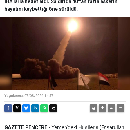
İHA'larla hedef aldı. Saldırıda 40'tan fazla askerin
hayatını kaybettiği öne sürüldü.
Yayınlanma:
07/08/2026 14:57
GAZETE PENCERE -
Yemen'deki Husilerin (Ensarullah