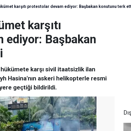
kümet karşıtı protestolar devam ediyor: Başbakan konutunu terk ett
ümet karşıtı
m ediyor: Başbakan
i
hükümete karşı sivil itaatsizlik ilan
h Hasina'nın askeri helikopterle resmi
re geçtiği bildirildi.
Dı