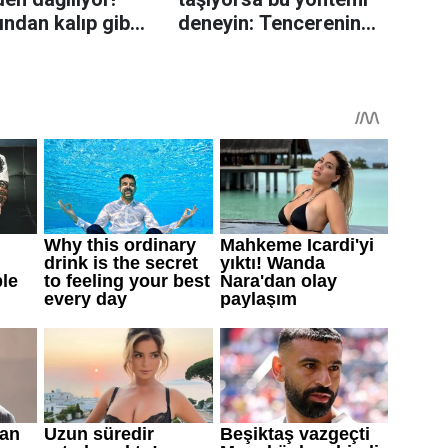
rından kalıp gibi
deneyin: Tencerenin
n tüyo
üzerine yerleştirmek
yeterli olabiliyor