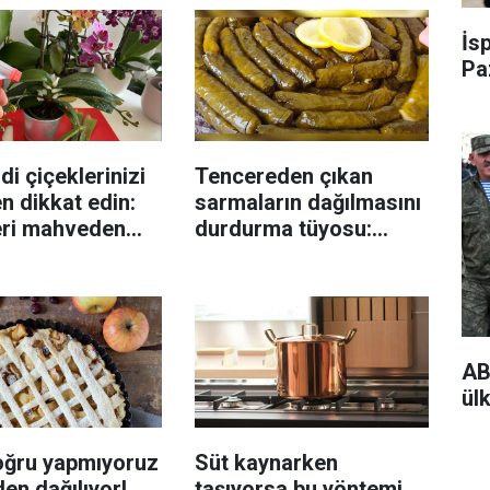
İs
Pa
di çiçeklerinizi
Tencereden çıkan
n dikkat edin:
sarmaların dağılmasını
eri mahveden
durdurma tüyosu:
yen hata...
İzmirli şeflerin basit
yöntemi
AB
ülk
oğru yapmıyoruz
Süt kaynarken
en dağılıyor!
taşıyorsa bu yöntemi