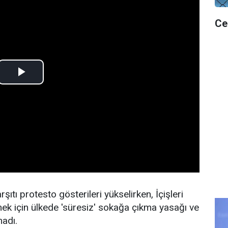
Ce
ıtı protesto gösterileri yükselirken, İçişleri
ilmek için ülkede 'süresiz' sokağa çıkma yasağı ve
madı.