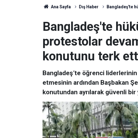
Ana Sayfa
Dış Haber
Bangladeş'te hü
Bangladeş'te hük
protestolar deva
konutunu terk ett
Bangladeş’te öğrenci liderlerinin 
etmesinin ardından Başbakan Şey
konutundan ayrılarak güvenli bir ye