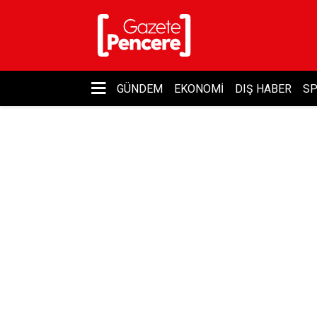
GÜNDEM
EKONOMI
DIŞ HABER
S