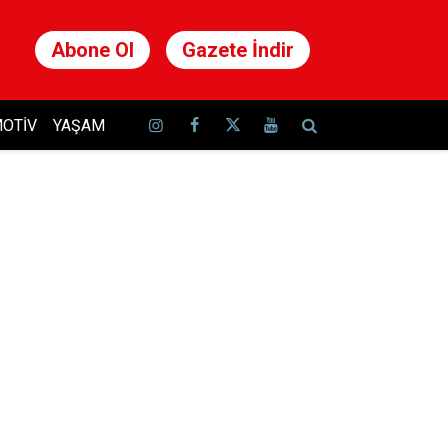
Abone Ol
Gazete İndir
OTIV
YAŞAM