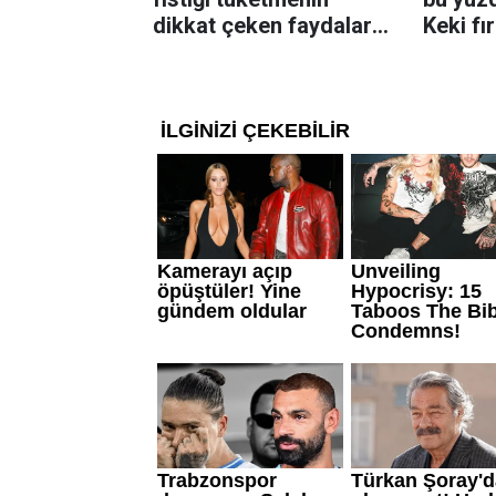
dikkat çeken faydaları:
Keki fı
Dengeli beslenmeye
çıkarta
katkı sağlayabiliyor