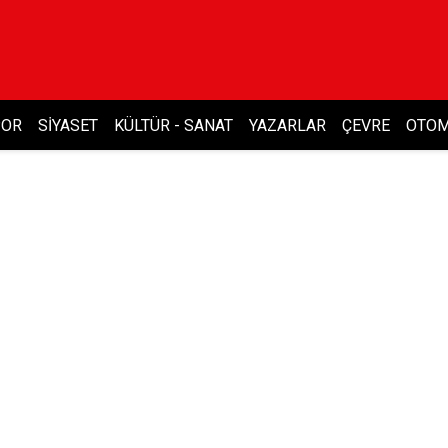
POR
SIYASET
KÜLTÜR - SANAT
YAZARLAR
ÇEVRE
OTOM