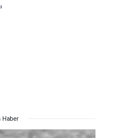
i
ş Haber