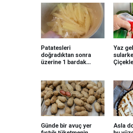
Patatesleri
Yaz gel
doğradıktan sonra
sularke
üzerine 1 bardak
Çiçekl
ekleyin! Patatesler çıtır
bilinme
çıtır kızaracak
Günde bir avuç yer
Asla d
fıstığı tüketmenin
bu yüzd