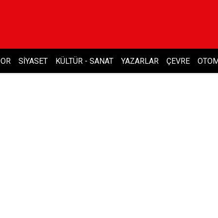
POR
SIYASET
KÜLTÜR - SANAT
YAZARLAR
ÇEVRE
OTOM