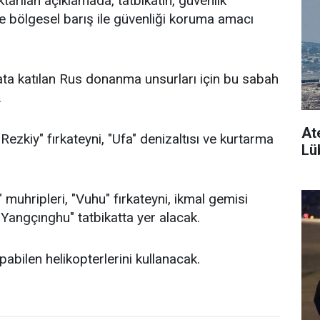
tarılan açıklamada, tatbikatın, güvenlik
ve bölgesel barış ile güvenliği koruma amacı
ata katılan Rus donanma unsurları için bu sabah
.
At
Rezkiy" fırkateyni, "Ufa" denizaltısı ve kurtarma
Lüb
 muhripleri, "Vuhu" fırkateyni, ikmal gemisi
i "Yangçınghu" tatbikatta yer alacak.
pabilen helikopterlerini kullanacak.