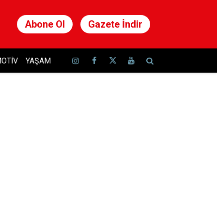
Abone Ol
Gazete İndir
OTIV
YAŞAM