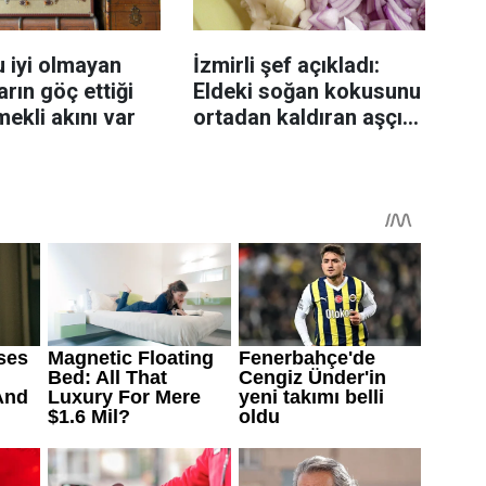
 iyi olmayan
İzmirli şef açıkladı:
rın göç ettiği
Eldeki soğan kokusunu
mekli akını var
ortadan kaldıran aşçı
sırrı