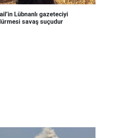
ail’in Lübnanlı gazeteciyi
dürmesi savaş suçudur