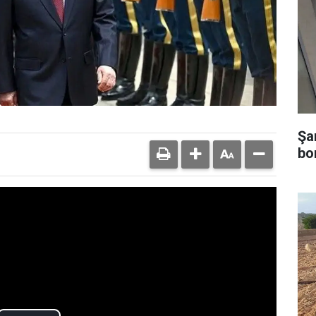
Şa
bo