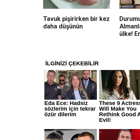
Tavuk pişirirken bir kez
Durumu
daha düşünün
Almanla
ülke! E