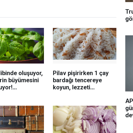
Tr
gö
ibinde oluşuyor,
Pilav pişirirken 1 çay
rin büyümesini
bardağı tencereye
uyor!
koyun, lezzeti
enmeyi önleme
katlanıyor tadan etli
AP
sanıyor
gü
de