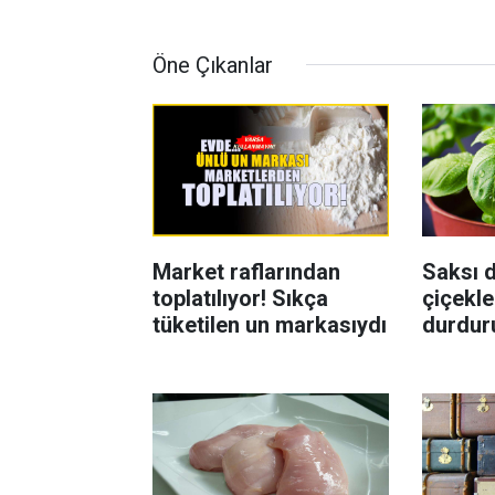
Öne Çıkanlar
Market raflarından
Saksı d
toplatılıyor! Sıkça
çiçekle
tüketilen un markasıydı
durdur
Böcekl
yolu