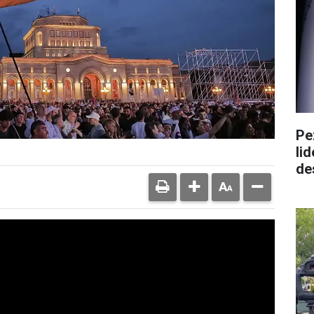
Pe
lid
de