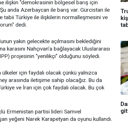
ne ilişkin "demokrasinin bölgesel barış için
"Şu anda Azerbaycan ile barış var. Gürcistan ile
Tr
e tabii Türkiye ile ilişkilerin normalleşmesini ve
ki
yorum" dedi.
ta
yolunun yakın gelecekte açılmasını beklediğini
na karasını Nahçıvan'a bağlayacak Uluslararası
PP) projesinin "yenilikçi" olduğunu söyledi.
ülkeler için faydalı olacak çünkü yalnızca
ey arasında iletişime sahip olacağız. Bu da
rkiye ve İran için çok faydalı olacak. Bu çok
Da
git
çlü Ermenistan partisi lideri Samvel
ışan yeğeni Narek Karapetyan da oyunu kullandı.