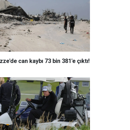
zze'de can kaybı 73 bin 381'e çıktı!