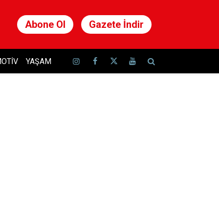
Abone Ol
Gazete İndir
OTIV
YAŞAM