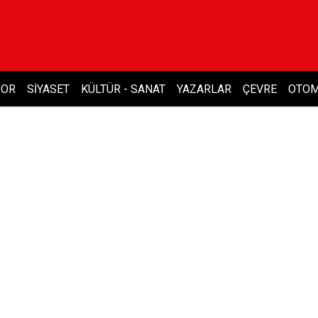
POR
SIYASET
KÜLTÜR - SANAT
YAZARLAR
ÇEVRE
OTOM