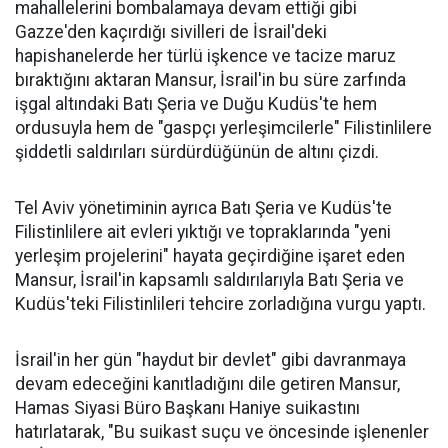
mahallelerini bombalamaya devam ettiği gibi
Gazze'den kaçırdığı sivilleri de İsrail'deki
hapishanelerde her türlü işkence ve tacize maruz
bıraktığını aktaran Mansur, İsrail'in bu süre zarfında
işgal altındaki Batı Şeria ve Duğu Kudüs'te hem
ordusuyla hem de "gaspçı yerleşimcilerle" Filistinlilere
şiddetli saldırıları sürdürdüğünün de altını çizdi.
Tel Aviv yönetiminin ayrıca Batı Şeria ve Kudüs'te
Filistinlilere ait evleri yıktığı ve topraklarında "yeni
yerleşim projelerini" hayata geçirdiğine işaret eden
Mansur, İsrail'in kapsamlı saldırılarıyla Batı Şeria ve
Kudüs'teki Filistinlileri tehcire zorladığına vurgu yaptı.
İsrail'in her gün "haydut bir devlet" gibi davranmaya
devam edeceğini kanıtladığını dile getiren Mansur,
Hamas Siyasi Büro Başkanı Haniye suikastını
hatırlatarak, "Bu suikast suçu ve öncesinde işlenenler