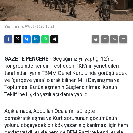
Yayınlanma:
09/08/2026 18:21
GAZETE PENCERE
- Geçtiğimiz yıl yaptığı 12’nci
kongresinde kendini fesheden PKK’nın yöneticileri
tarafından, yarın TBMM Genel Kurulu’nda görüşülecek
ve “çerçeve yasa” olarak bilinen Milli Dayanışma ve
Toplumsal Bütünleşmenin Güçlendirilmesi Kanun
Teklifi’ne ilişkin yazılı açıklama yapıldı.
Açıklamada, Abdullah Öcalan’ın, süreçte
demokratikleşme ve Kürt sorununun çözümünün
yolunu döşeyecek bir kök yasanın çıkarılması için hem
devlet yetkilileriyle hem de DEM Parti ve kendileriyle