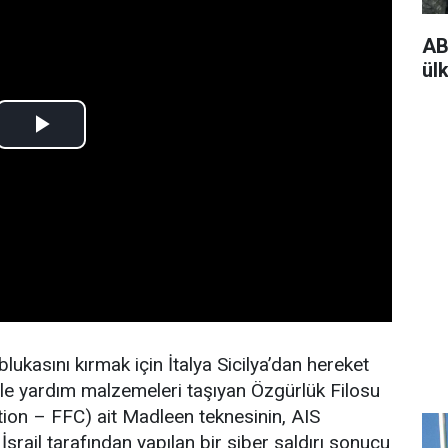
AB
ülk
blukasını kırmak için İtalya Sicilya’dan hereket
 ile yardım malzemeleri taşıyan Özgürlük Filosu
tion – FFC) ait Madleen teknesinin, AIS
n, İsrail tarafından yapılan bir siber saldırı sonucu