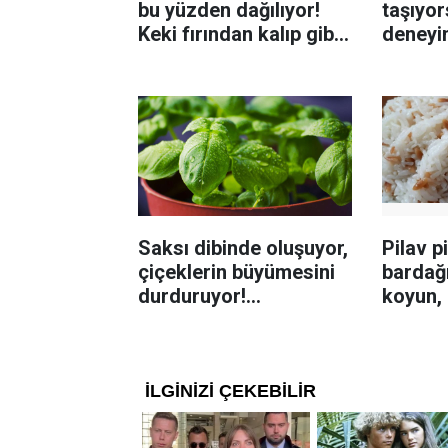
bu yüzden dağılıyor!
taşıyo
Keki fırından kalıp gibi
deneyi
çıkartan tüyo
üzerine
yeterli 
Saksı dibinde oluşuyor,
Pilav p
çiçeklerin büyümesini
bardağ
durduruyor!
koyun, 
Böceklenmeyi önleme
katlanı
yolu
sanıyo