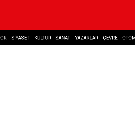
POR
SIYASET
KÜLTÜR - SANAT
YAZARLAR
ÇEVRE
OTOM