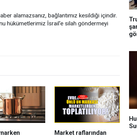
er alamazsanız, bağlantımız kesildiği içindir.
Tr
nu hükümetlerimiz İsrail’e silah göndermeyi
şa
gö
Hu
Su
ynarken
Market raflarından