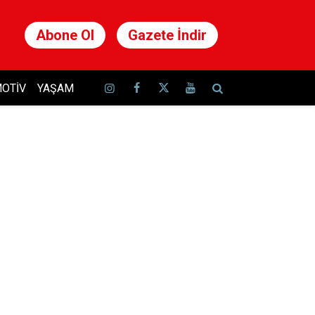
Abone Ol
Gazete İndir
OTIV
YAŞAM