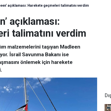
leen’ açıklaması: Harekete geçmeleri talimatını verdim
en’ açıklaması:
ri talimatını verdim
rdım malzemelerini taşıyan Madleen
lıyor. İsrail Savunma Bakanı ise
laşmasını önlemek için harekete
.
Dı