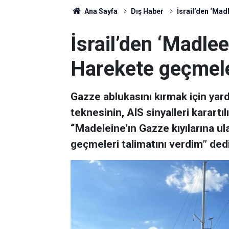
Ana Sayfa
Dış Haber
İsrail’den ‘Mad
İsrail’den ‘Madle
Harekete geçmele
Gazze ablukasını kırmak için ya
teknesinin, AIS sinyalleri karartı
“Madeleine’ın Gazze kıyılarına u
geçmeleri talimatını verdim” dedi