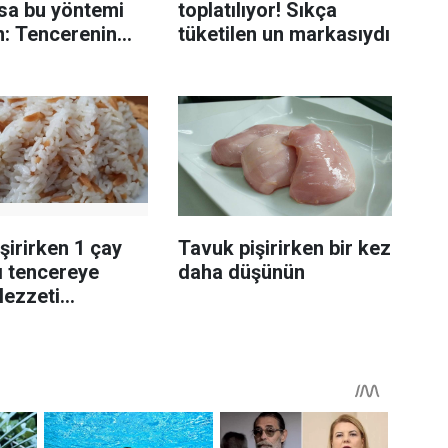
rsa bu yöntemi
toplatılıyor! Sıkça
n: Tencerenin
tüketilen un markasıydı
 yerleştirmek
olabiliyor
işirirken 1 çay
Tavuk pişirirken bir kez
ı tencereye
daha düşünün
lezzeti
yor tadan etli
r