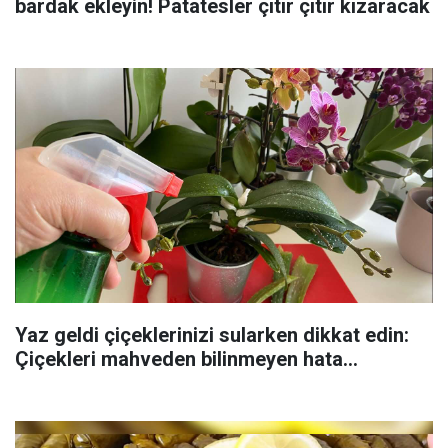
bardak ekleyin! Patatesler çıtır çıtır kızaracak
Yaz geldi çiçeklerinizi sularken dikkat edin:
Çiçekleri mahveden bilinmeyen hata...