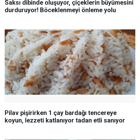
Saksı dibinde oluşuyor, çiçeklerin büyümesini
durduruyor! Böceklenmeyi önleme yolu
Pilav pişirirken 1 çay bardağı tencereye
koyun, lezzeti katlanıyor tadan etli sanıyor