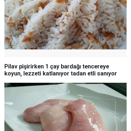
Pilav pişirirken 1 çay bardağı tencereye
koyun, lezzeti katlanıyor tadan etli sanıyor