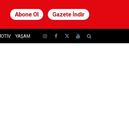
Abone Ol
Gazete İndir
OTIV
YAŞAM