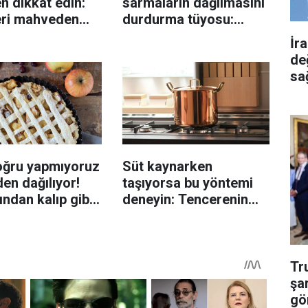
n dikkat edin:
sarmaların dağılmasını
eri mahveden
durdurma tüyosu:
yen hata...
İzmirli şeflerin basit
İr
yöntemi
de
sa
oğru yapmıyoruz
Süt kaynarken
en dağılıyor!
taşıyorsa bu yöntemi
rından kalıp gibi
deneyin: Tencerenin
n tüyo
üzerine yerleştirmek
yeterli olabiliyor
Tr
şa
gö