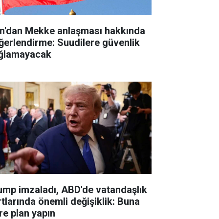
an'dan Mekke anlaşması hakkında
ğerlendirme: Suudilere güvenlik
ğlamayacak
ump imzaladı, ABD'de vatandaşlık
rtlarında önemli değişiklik: Buna
re plan yapın