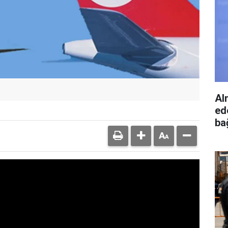
Al
ed
bağ