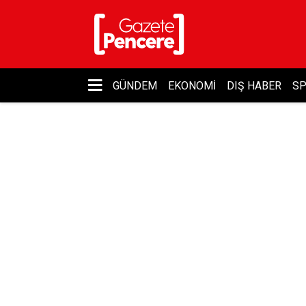
GÜNDEM
EKONOMI
DIŞ HABER
S