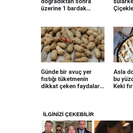
doğradıktan sonra
sularke
üzerine 1 bardak
Çiçekl
ekleyin! Patatesler çıtır
bilinme
çıtır kızaracak
Günde bir avuç yer
Asla d
fıstığı tüketmenin
bu yüzd
dikkat çeken faydaları:
Keki fı
Dengeli beslenmeye
çıkarta
katkı sağlayabiliyor