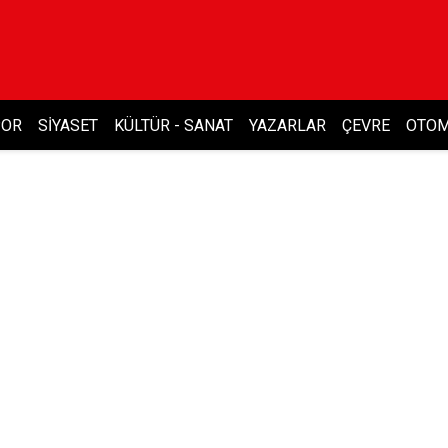
POR
SIYASET
KÜLTÜR - SANAT
YAZARLAR
ÇEVRE
OTOM