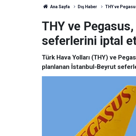
Ana Sayfa
Dış Haber
THY ve Pegasus,
THY ve Pegasus, 
seferlerini iptal et
Türk Hava Yolları (THY) ve Pegasu
planlanan İstanbul-Beyrut seferler