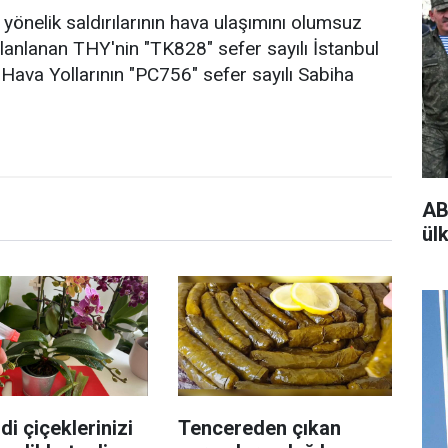
a yönelik saldırılarının hava ulaşımını olumsuz
planlanan THY'nin "TK828" sefer sayılı İstanbul
Hava Yollarının "PC756" sefer sayılı Sabiha
AB
ülk
di çiçeklerinizi
Tencereden çıkan