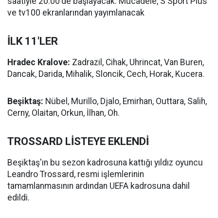
saatiyle 20.00'de başlayacak. Mücadele, S Sport Plus
ve tv100 ekranlarından yayımlanacak
İLK 11'LER
Hradec Kralove:
Zadrazil, Cihak, Uhrincat, Van Buren,
Dancak, Darida, Mihalik, Sloncik, Cech, Horak, Kucera.
Beşiktaş:
Nübel, Murillo, Djalo, Emirhan, Outtara, Salih,
Cerny, Olaitan, Orkun, İlhan, Oh.
TROSSARD LİSTEYE EKLENDİ
Beşiktaş'ın bu sezon kadrosuna kattığı yıldız oyuncu
Leandro Trossard, resmi işlemlerinin
tamamlanmasının ardından UEFA kadrosuna dahil
edildi.