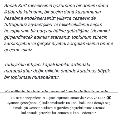
Ancak Kürt meselesinin çözümünü bir dönem daha
iktidarda kalmanın, bir seçim daha kazanmanın
hesabına endekslerseniz; yıllarca cezaevinde
tuttuğunuz siyasetçileri ve milletvekillerini seçim
hesaplarının bir parçası hâline getirdiğiniz izlenimini
güçlendirecek adımlar atarsanız, toplumun sürecin
samimiyetini ve gerçek niyetini sorgulamasının önüne
geçemezsiniz.
Türkiye’nin ihtiyacı kapalı kapılar ardındaki
mutabakatlar değil, milletin önünde kurulmuş büyük
bir toplumsal mutabakattır.
Ve milletin bu konuda vereceği yetki doğrultusunda
da gerekli demokratik düzenlemeler, açık ve şeffaf bir
Bu site deneyimlerinizi kişiselleştirmek amacıyla KVKK ve GDPR
uyarınca çerez(cookie) kullanmaktadır. Bu konu hakkında detaylı bilgi
biçimde, millet iradesinin tecelligâhı olan TBMM çatısı
almak için
Çerez politikamızı
gözden geçirebilirsiniz. Sitemizi
altında hayata geçirilmelidir.
kullanarak, çerezleri kullanmamızı kabul edersiniz.