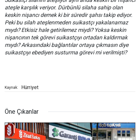
Suikastçı silahını ateşliyor aynı anda keskin bir nişancı
ateşle karşılık veriyor. Dürbünlü silaha sahip olan
keskin nişancı demek ki bir süredir şahsı takip ediyor.
Peki bu silah ateşlenmeden suikastçı yakalanamaz
mıydı? Etkisiz hale getirilemez miydi? Yoksa keskin
nişancının tek görevi suikastçıyı ortadan kaldırmak
mıydı? Arkasındaki bağlantılar ortaya çıkmasın diye
suikastçıyı ebediyen susturma görevi mi verilmişti?
Hürriyet
Kaynak:
Öne Çıkanlar