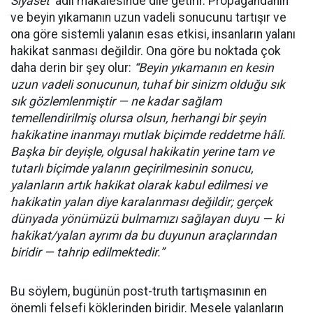
Siyaset’
adlı makalesinde dile getirir. Propagandanın
ve beyin yıkamanın uzun vadeli sonucunu tartışır ve
ona göre sistemli yalanın esas etkisi, insanların yalanı
hakikat sanması değildir. Ona göre bu noktada çok
daha derin bir şey olur:
“Beyin yıkamanın en kesin
uzun vadeli sonucunun, tuhaf bir sinizm olduğu sık
sık gözlemlenmiştir — ne kadar sağlam
temellendirilmiş olursa olsun, herhangi bir şeyin
hakikatine inanmayı mutlak biçimde reddetme hâli.
Başka bir deyişle, olgusal hakikatin yerine tam ve
tutarlı biçimde yalanın geçirilmesinin sonucu,
yalanların artık hakikat olarak kabul edilmesi ve
hakikatin yalan diye karalanması değildir; gerçek
dünyada yönümüzü bulmamızı sağlayan duyu — ki
hakikat/yalan ayrımı da bu duyunun araçlarından
biridir — tahrip edilmektedir.”
Bu söylem, bugünün post-truth tartışmasının en
önemli felsefi köklerinden biridir. Mesele yalanların