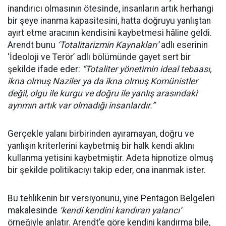
inandırıcı olmasının ötesinde, insanların artık herhangi
bir şeye inanma kapasitesini, hatta doğruyu yanlıştan
ayırt etme aracının kendisini kaybetmesi hâline geldi.
Arendt bunu
‘Totalitarizmin Kaynakları’
adlı eserinin
‘İdeoloji ve Terör’ adlı bölümünde gayet sert bir
şekilde ifade eder:
“Totaliter yönetimin ideal tebaası,
ikna olmuş Naziler ya da ikna olmuş Komünistler
değil, olgu ile kurgu ve doğru ile yanlış arasındaki
ayrımın artık var olmadığı insanlardır.”
Gerçekle yalanı birbirinden ayıramayan, doğru ve
yanlışın kriterlerini kaybetmiş bir halk kendi aklını
kullanma yetisini kaybetmiştir. Adeta hipnotize olmuş
bir şekilde politikacıyı takip eder, ona inanmak ister.
Bu tehlikenin bir versiyonunu, yine Pentagon Belgeleri
makalesinde
‘kendi kendini kandıran yalancı’
örneğiyle anlatır. Arendt’e göre kendini kandırma bile,