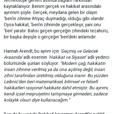
terminolojik gerilim aslında bağlam farkından
kaynaklanıyor. Benim gerçek ve hakikat arasındaki
ayrımım şöyle: Gerçek, meydana gelen bir olayın
‘ben’in zihnine ihtiyaç duymadığı, olduğu gibi olandır.
Oysa hakikat, ‘ben’in zihninde gerçekleşir, yani onu
‘ben’ yaratır. Bahsi geçen gerçeğin zihindeki tezahürü,
bir başka deyişle o gerçeğin ‘ben’deki anlamıdır.
Hannah Arendt, bu ayrım için
‘Geçmiş ve Gelecek
Arasında’
adlı eserinin
‘Hakikat ve Siyaset’
adlı yedinci
bölümünde şunları söylüyor:
“Modern çağ, hakikatin
insan zihnine verilmiş ya da ona açılmış değil, insan
zihni tarafından üretilmiş olduğuna inanır. Bu yüzden
Leibniz’den beri matematiksel, bilimsel ve felsefi
hakikatleri rasyonel hakikate dahil etmiştir. Bu ayrımı,
kendi içsel meşruiyetini tartışmaya girmeden, sadece
kolaylık olsun diye kullanacağım.”