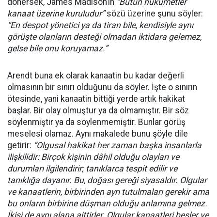
dönersek, James Madison’ın
“Bütün hükümetler
kanaat üzerine kuruludur”
sözü üzerine şunu söyler:
“En despot yönetici ya da tiran bile, kendisiyle aynı
görüşte olanların desteği olmadan iktidara gelemez,
gelse bile onu koruyamaz.”
Arendt buna ek olarak kanaatin bu kadar değerli
olmasının bir sınırı olduğunu da söyler. İşte o sınırın
ötesinde, yani kanaatin bittiği yerde artık hakikat
başlar. Bir olay olmuştur ya da olmamıştır. Bir söz
söylenmiştir ya da söylenmemiştir. Bunlar görüş
meselesi olamaz. Aynı makalede bunu şöyle dile
getirir:
“Olgusal hakikat her zaman başka insanlarla
ilişkilidir: Birçok kişinin dâhil olduğu olayları ve
durumları ilgilendirir; tanıklarca tespit edilir ve
tanıklığa dayanır. Bu, doğası gereği siyasaldır. Olgular
ve kanaatlerin, birbirinden ayrı tutulmaları gerekir ama
bu onların birbirine düşman olduğu anlamına gelmez.
İkisi de aynı alana aittirler. Olgular kanaatleri besler ve