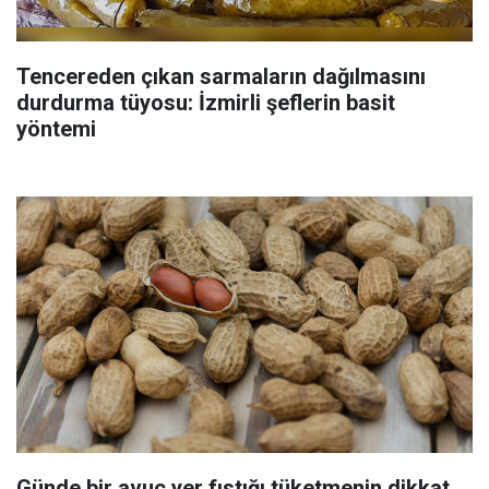
Tencereden çıkan sarmaların dağılmasını
durdurma tüyosu: İzmirli şeflerin basit
yöntemi
Günde bir avuç yer fıstığı tüketmenin dikkat