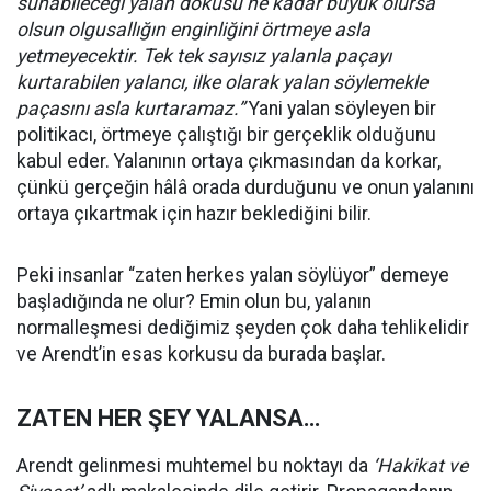
sunabileceği yalan dokusu ne kadar büyük olursa
olsun olgusallığın enginliğini örtmeye asla
yetmeyecektir. Tek tek sayısız yalanla paçayı
kurtarabilen yalancı, ilke olarak yalan söylemekle
paçasını asla kurtaramaz.”
Yani yalan söyleyen bir
politikacı, örtmeye çalıştığı bir gerçeklik olduğunu
kabul eder. Yalanının ortaya çıkmasından da korkar,
çünkü gerçeğin hâlâ orada durduğunu ve onun yalanını
ortaya çıkartmak için hazır beklediğini bilir.
Peki insanlar “zaten herkes yalan söylüyor” demeye
başladığında ne olur? Emin olun bu, yalanın
normalleşmesi dediğimiz şeyden çok daha tehlikelidir
ve Arendt’in esas korkusu da burada başlar.
ZATEN HER ŞEY YALANSA…
Arendt gelinmesi muhtemel bu noktayı da
‘Hakikat ve