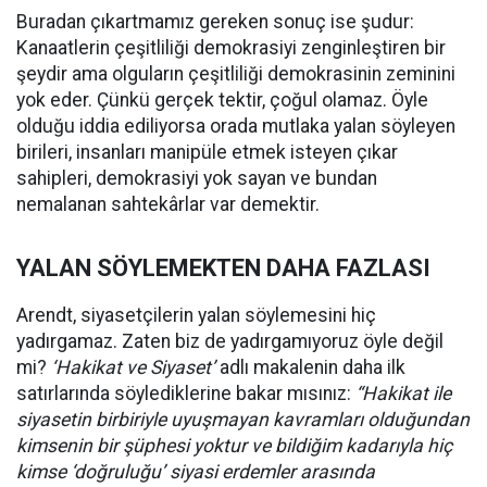
Buradan çıkartmamız gereken sonuç ise şudur:
Kanaatlerin çeşitliliği demokrasiyi zenginleştiren bir
şeydir ama olguların çeşitliliği demokrasinin zeminini
yok eder. Çünkü gerçek tektir, çoğul olamaz. Öyle
olduğu iddia ediliyorsa orada mutlaka yalan söyleyen
birileri, insanları manipüle etmek isteyen çıkar
sahipleri, demokrasiyi yok sayan ve bundan
nemalanan sahtekârlar var demektir.
YALAN SÖYLEMEKTEN DAHA FAZLASI
Arendt, siyasetçilerin yalan söylemesini hiç
yadırgamaz. Zaten biz de yadırgamıyoruz öyle değil
mi?
‘Hakikat ve Siyaset’
adlı makalenin daha ilk
satırlarında söylediklerine bakar mısınız:
“Hakikat ile
siyasetin birbiriyle uyuşmayan kavramları olduğundan
kimsenin bir şüphesi yoktur ve bildiğim kadarıyla hiç
kimse ‘doğruluğu’ siyasi erdemler arasında