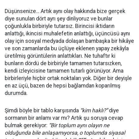
Düşünsenize… Artık aynı olay hakkında bize gerçek
diye sunulan dört ayrı şey dinliyoruz ve bunlar
çoğunlukla birbiriyle tutarsız. Birincisi iktidarın
anlattığı, ikincisi muhalefetin anlattığı, üçüncüsü aynı
olay için sosyal medyada dolaşan bambaşka bir hikâye
ve son zamanlarda bu üçlüye eklenen yapay zekâyla
üretilmiş görüntülerin anlattıkları. Ne tuhaftır ki
bunların dördü de birbiriyle tamamen tutarsızken,
kendi izleyicisine tamamen tutarlı görünüyor. Ama
birbirleriyle hiçbir ortak noktaları yok. Diğer bir deyişle
en az üçü, bazen de hepsi bağlamdan koparılmış
durumda.
Şimdi böyle bir tablo karşısında
“kim haklı?”
diye
sormanın bir anlamı var mı? Artık şu soruya cevap
bulmak gerekiyor:
“Bir toplum aynı olayın ne
olduğunda bile anlaşamıyorsa, o toplumda siyasal