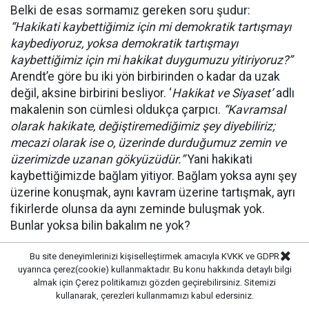
Belki de esas sormamız gereken soru şudur:
“Hakikati kaybettiğimiz için mi demokratik tartışmayı
kaybediyoruz, yoksa demokratik tartışmayı
kaybettiğimiz için mi hakikat duygumuzu yitiriyoruz?”
Arendt’e göre bu iki yön birbirinden o kadar da uzak
değil, aksine birbirini besliyor. ‘
Hakikat ve Siyaset’
adlı
makalenin son cümlesi oldukça çarpıcı.
“Kavramsal
olarak hakikate, değiştiremediğimiz şey diyebiliriz;
mecazi olarak ise o, üzerinde durduğumuz zemin ve
üzerimizde uzanan gökyüzüdür.”
Yani hakikati
kaybettiğimizde bağlam yitiyor. Bağlam yoksa aynı şey
üzerine konuşmak, aynı kavram üzerine tartışmak, ayrı
fikirlerde olunsa da aynı zeminde buluşmak yok.
Bunlar yoksa bilin bakalım ne yok?
Bu site deneyimlerinizi kişiselleştirmek amacıyla KVKK ve GDPR
Arendt’in bu son cümlesi aslında bize şunu söylüyor:
uyarınca çerez(cookie) kullanmaktadır. Bu konu hakkında detaylı bilgi
Demokrasi yalnızca insanların konuşabilmesi değildir.
almak için
Çerez politikamızı
gözden geçirebilirsiniz. Sitemizi
kullanarak, çerezleri kullanmamızı kabul edersiniz.
İnsanların farklı fikirlerini aynı dünyada dile