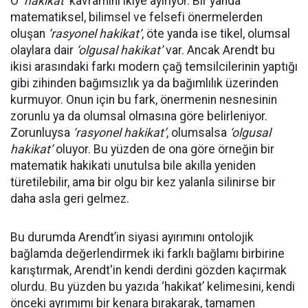
O
‘hakikat’
kavramını ikiye ayırıyor. Bir yanda
matematiksel, bilimsel ve felsefi önermelerden
oluşan
‘rasyonel hakikat’
, öte yanda ise tikel, olumsal
olaylara dair
‘olgusal hakikat’
var. Ancak Arendt bu
ikisi arasındaki farkı modern çağ temsilcilerinin yaptığı
gibi zihinden bağımsızlık ya da bağımlılık üzerinden
kurmuyor. Onun için bu fark, önermenin nesnesinin
zorunlu ya da olumsal olmasına göre belirleniyor.
Zorunluysa
‘rasyonel hakikat’
, olumsalsa
‘olgusal
hakikat’
oluyor. Bu yüzden de ona göre örneğin bir
matematik hakikati unutulsa bile akılla yeniden
türetilebilir, ama bir olgu bir kez yalanla silinirse bir
daha asla geri gelmez.
Bu durumda Arendt’in siyasi ayırımını ontolojik
bağlamda değerlendirmek iki farklı bağlamı birbirine
karıştırmak, Arendt'in kendi derdini gözden kaçırmak
olurdu. Bu yüzden bu yazıda ‘hakikat’ kelimesini, kendi
önceki ayrımımı bir kenara bırakarak, tamamen