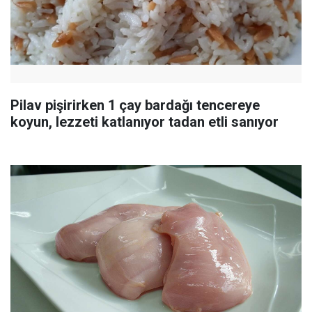
Pilav pişirirken 1 çay bardağı tencereye
koyun, lezzeti katlanıyor tadan etli sanıyor