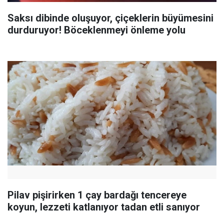
Saksı dibinde oluşuyor, çiçeklerin büyümesini
durduruyor! Böceklenmeyi önleme yolu
Pilav pişirirken 1 çay bardağı tencereye
koyun, lezzeti katlanıyor tadan etli sanıyor