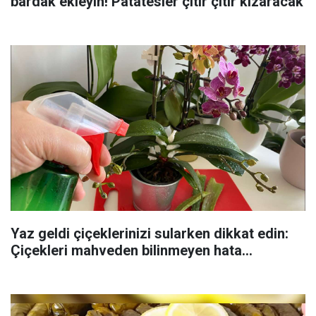
bardak ekleyin! Patatesler çıtır çıtır kızaracak
Yaz geldi çiçeklerinizi sularken dikkat edin:
Çiçekleri mahveden bilinmeyen hata...