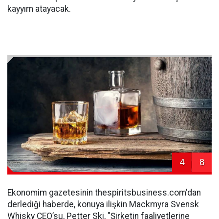
kayyım atayacak.
4
8
Ekonomim gazetesinin thespiritsbusiness.com'dan
derlediği haberde, konuya ilişkin Mackmyra Svensk
Whisky CEO’su, Petter Ski, "Şirketin faaliyetlerine