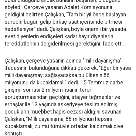
bulunulduğunu ancak bunların başarısız olduğunu
söyledi. Çerçeve yasanın Adalet Komisyonuna
geldiğini belirten Çalışkan, "Tam bir yıl önce başlayan
sürecin bugün gelip birkaç saat içerisinde bitmesi
hedefleniyor" dedi. Çalışkan, böyle önemli bir yasada
evet diyenlerin endişeleri kadar hayır diyenlerin
tereddütlerinin de giderilmesi gerektiğini ifade etti.
Çalışkan, çerçeve yasanın adında "milli dayanışma"
ifadesinin bulunduğuna dikkati çekerek, "Eğer bir yasa
milli dayanışmayı sağlayacaksa bu ülkenin 86
milyonunu da kucaklamalı” dedi. 15 Temmuz darbe
girişimi sonrası 2 milyon insanın terör
soruşturmasından geçtiğini, stajyer teğmenler ve
erbaşlar ile 13 yaşında askeriyeye teslim edilmiş
çocukların müebbet hapis cezası aldığını savunan
Çalışkan, "Milli dayanışma, 86 milyonun hepsini
kucaklamalı, zulmü tümüyle ortadan kaldırmalı diye
konuştu.