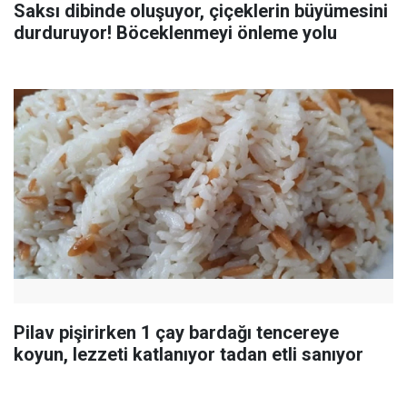
Saksı dibinde oluşuyor, çiçeklerin büyümesini
durduruyor! Böceklenmeyi önleme yolu
Pilav pişirirken 1 çay bardağı tencereye
koyun, lezzeti katlanıyor tadan etli sanıyor