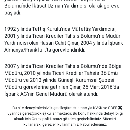
Bölümü’nde İktisat Uzman Yardımcısı olarak göreve
başladı.
1992 yılında Teftiş Kurulu’nda Müfettiş Yardımcısı,
2001 yılında Ticari Krediler Tahsis Bölümü’ne Müdür
Yardımcısı olan Hasan Cahit Çınar, 2004 yılında İşbank
Almanya/Frankfurt’ta görevlendirildi.
2007 yılında Ticari Krediler Tahsis Bölümü’nde Bölge
Müdürü, 2010 yılında Ticari Krediler Tahsis Bölümü
Müdürü ve 2013 yılında Güneşli Kurumsal Şubesi
Müdürü görevlerine getirilen Çınar, 25 Mart 2016'da
İşbank AG'nin Genel Müdürü olarak atandı.
Bu site deneyimlerinizi kişiselleştirmek amacıyla KVKK ve GDPR
5 Ekim 2018 tarihinde İş Bankası’nda Genel Müdür
uyarınca çerez(cookie) kullanmaktadır. Bu konu hakkında detaylı bilgi
Yardımcılığına getirilen Çınar, 2023 yılında İş Bankası
almak için
Çerez politikamızı
gözden geçirebilirsiniz. Sitemizi
iştiraki Trakya Yatırım Holding'de görev aldı ve 30
kullanarak, çerezleri kullanmamızı kabul edersiniz.