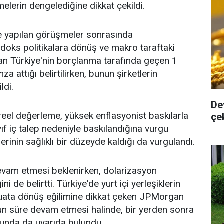
elerin dengelediğine dikkat çekildi.
le yapılan görüşmeler sonrasında
oks politikalara dönüş ve makro taraftaki
dan Türkiye'nin borçlanma tarafında geçen 1
a attığı belirtilirken, bunun şirketlerin
ldi.
De
 reel değerleme, yüksek enflasyonist baskılarla
çe
ıf iç talep nedeniyle baskılandığına vurgu
rinin sağlıklı bir düzeyde kaldığı da vurgulandı.
evam etmesi beklenirken, dolarizasyon
de belirtti. Türkiye'de yurt içi yerleşiklerin
ata dönüş eğilimine dikkat çeken JPMorgan
uzun süre devam etmesi halinde, bir yerden sonra
sunda da uyarıda bulundu.