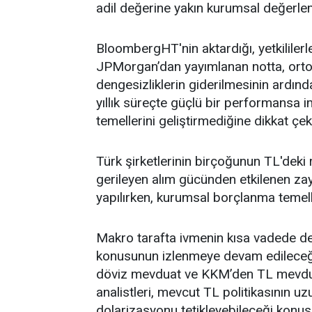
adil değerine yakın kurumsal değerlem
BloombergHT'nin aktardığı, yetkililer
JPMorgan’dan yayımlanan notta, ortod
dengesizliklerin giderilmesinin ardın
yıllık süreçte güçlü bir performansa imz
temellerini geliştirmediğine dikkat çeki
Türk şirketlerinin birçoğunun TL'deki
gerileyen alım gücünden etkilenen zay
yapılırken, kurumsal borçlanma temelle
Makro tarafta ivmenin kısa vadede d
konusunun izlenmeye devam edileceğini 
döviz mevduat ve KKM’den TL mevdu
analistleri, mevcut TL politikasının 
dolarizasyonu tetikleyebileceği konu