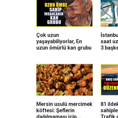
Çok uzun
İstanbu
yaşayabiliyorlar, En
saat uz
uzun ömürlü kan grubu
3 başk
Mersin usulü mercimek
81 ilde
köftesi: Şeflerin
sahiple
dağılmaması için
Trafik 