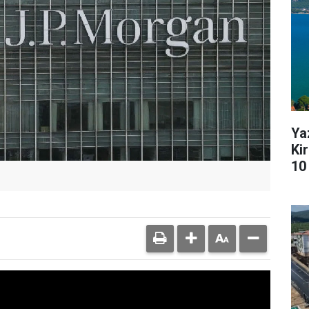
Ya
Kir
10 