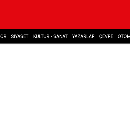
POR
SIYASET
KÜLTÜR - SANAT
YAZARLAR
ÇEVRE
OTOM