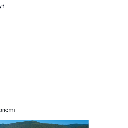
yıf
onomi