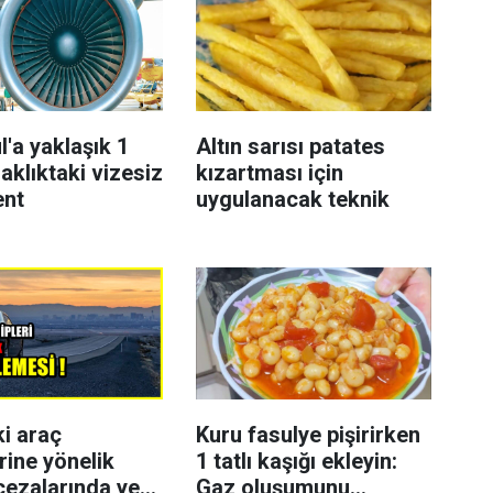
l'a yaklaşık 1
Altın sarısı patates
aklıktaki vizesiz
kızartması için
ent
uygulanacak teknik
ki araç
Kuru fasulye pişirirken
rine yönelik
1 tatlı kaşığı ekleyin:
cezalarında yeni
Gaz oluşumunu