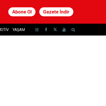
Abone Ol
Gazete İndir
OTIV
YAŞAM