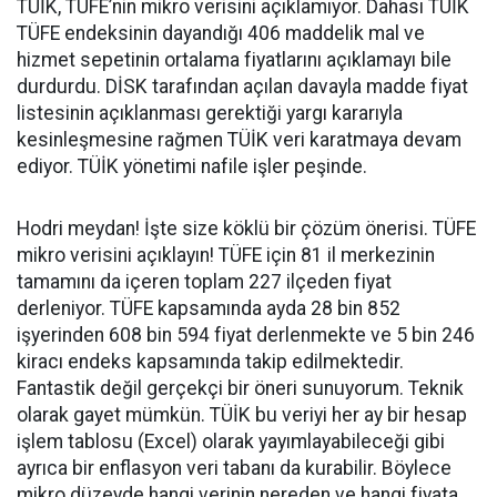
TÜİK, TÜFE’nin mikro verisini açıklamıyor. Dahası TÜİK
TÜFE endeksinin dayandığı 406 maddelik mal ve
hizmet sepetinin ortalama fiyatlarını açıklamayı bile
durdurdu. DİSK tarafından açılan davayla madde fiyat
listesinin açıklanması gerektiği yargı kararıyla
kesinleşmesine rağmen TÜİK veri karatmaya devam
ediyor. TÜİK yönetimi nafile işler peşinde.
Hodri meydan! İşte size köklü bir çözüm önerisi. TÜFE
mikro verisini açıklayın! TÜFE için 81 il merkezinin
tamamını da içeren toplam 227 ilçeden fiyat
derleniyor. TÜFE kapsamında ayda 28 bin 852
işyerinden 608 bin 594 fiyat derlenmekte ve 5 bin 246
kiracı endeks kapsamında takip edilmektedir.
Fantastik değil gerçekçi bir öneri sunuyorum. Teknik
olarak gayet mümkün. TÜİK bu veriyi her ay bir hesap
işlem tablosu (Excel) olarak yayımlayabileceği gibi
ayrıca bir enflasyon veri tabanı da kurabilir. Böylece
mikro düzeyde hangi verinin nereden ve hangi fiyata