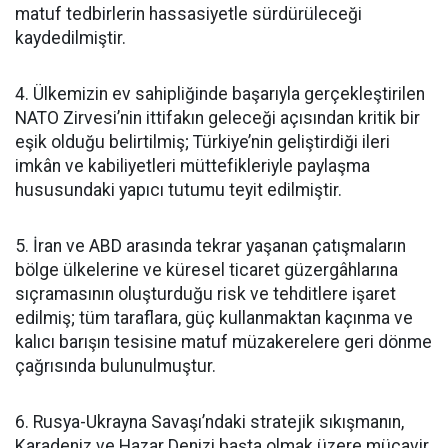
matuf tedbirlerin hassasiyetle sürdürüleceği
kaydedilmiştir.
4. Ülkemizin ev sahipliğinde başarıyla gerçekleştirilen
NATO Zirvesi’nin ittifakın geleceği açısından kritik bir
eşik olduğu belirtilmiş; Türkiye’nin geliştirdiği ileri
imkân ve kabiliyetleri müttefikleriyle paylaşma
hususundaki yapıcı tutumu teyit edilmiştir.
5. İran ve ABD arasında tekrar yaşanan çatışmaların
bölge ülkelerine ve küresel ticaret güzergâhlarına
sıçramasının oluşturduğu risk ve tehditlere işaret
edilmiş; tüm taraflara, güç kullanmaktan kaçınma ve
kalıcı barışın tesisine matuf müzakerelere geri dönme
çağrısında bulunulmuştur.
6. Rusya-Ukrayna Savaşı’ndaki stratejik sıkışmanın,
Karadeniz ve Hazar Denizi başta olmak üzere mücavir