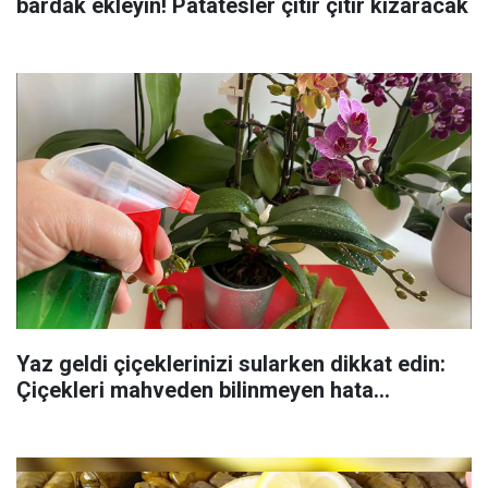
bardak ekleyin! Patatesler çıtır çıtır kızaracak
Yaz geldi çiçeklerinizi sularken dikkat edin:
Çiçekleri mahveden bilinmeyen hata...