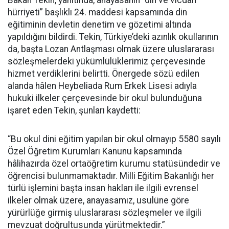
Bakan Tekin, yanıtında, anayasanın “din ve vicdan
hürriyeti” başlıklı 24. maddesi kapsamında din
eğitiminin devletin denetim ve gözetimi altında
yapıldığını bildirdi. Tekin, Türkiye’deki azınlık okullarının
da, başta Lozan Antlaşması olmak üzere uluslararası
sözleşmelerdeki yükümlülüklerimiz çerçevesinde
hizmet verdiklerini belirtti. Önergede sözü edilen
alanda hâlen Heybeliada Rum Erkek Lisesi adıyla
hukuki ilkeler çerçevesinde bir okul bulunduğuna
işaret eden Tekin, şunları kaydetti:
“Bu okul dini eğitim yapılan bir okul olmayıp 5580 sayılı
Özel Öğretim Kurumları Kanunu kapsamında
hâlihazırda özel ortaöğretim kurumu statüsündedir ve
öğrencisi bulunmamaktadır. Milli Eğitim Bakanlığı her
türlü işlemini başta insan hakları ile ilgili evrensel
ilkeler olmak üzere, anayasamız, usulüne göre
yürürlüğe girmiş uluslararası sözleşmeler ve ilgili
mevzuat doğrultusunda yürütmektedir.”