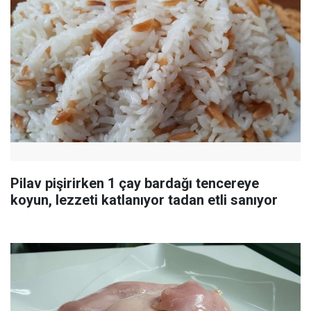
Pilav pişirirken 1 çay bardağı tencereye
koyun, lezzeti katlanıyor tadan etli sanıyor