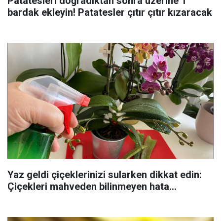
Patatesleri doğradıktan sonra üzerine 1
bardak ekleyin! Patatesler çıtır çıtır kızaracak
Yaz geldi çiçeklerinizi sularken dikkat edin:
Çiçekleri mahveden bilinmeyen hata...