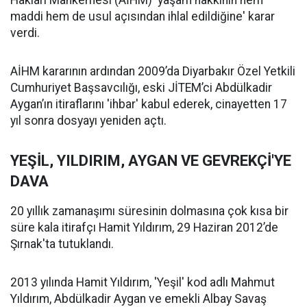
Hakları Mahkemesi (AİHM) 'yaşam hakkının hem
maddi hem de usul açısından ihlal edildiğine' karar
verdi.
AİHM kararının ardından 2009’da Diyarbakır Özel Yetkili
Cumhuriyet Başsavcılığı, eski JİTEM’ci Abdülkadir
Aygan’ın itiraflarını 'ihbar' kabul ederek, cinayetten 17
yıl sonra dosyayı yeniden açtı.
YEŞİL, YILDIRIM, AYGAN VE GEVREKÇİ'YE
DAVA
20 yıllık zamanaşımı süresinin dolmasına çok kısa bir
süre kala itirafçı Hamit Yıldırım, 29 Haziran 2012’de
Şırnak'ta tutuklandı.
2013 yılında Hamit Yıldırım, 'Yeşil' kod adlı Mahmut
Yıldırım, Abdülkadir Aygan ve emekli Albay Savaş