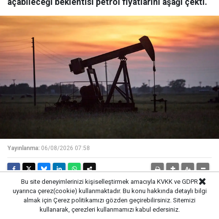
açabileceği beklentisi petrol fiyatlarını aşağı çekti.
Yayınlanma:
06/08/2026 07:58
Bu site deneyimlerinizi kişiselleştirmek amacıyla KVKK ve GDPR
uyarınca çerez(cookie) kullanmaktadır. Bu konu hakkında detaylı bilgi
GAZETE PENCERE -
Petrol perşembe günü, İran ile
almak için
Çerez politikamızı
gözden geçirebilirsiniz. Sitemizi
kullanarak, çerezleri kullanmamızı kabul edersiniz.
Umman arasında yürütülen görüşmelerin ABD ile İran