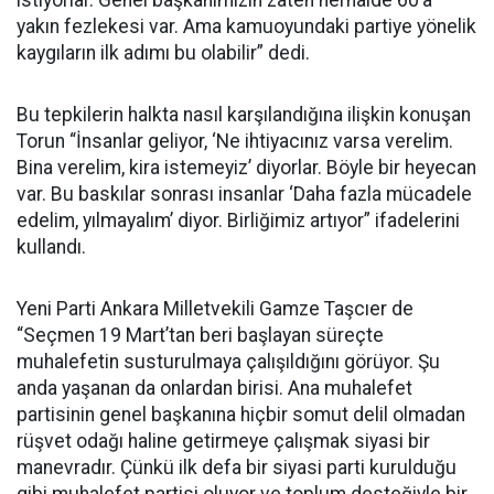
istiyorlar. Genel başkanımızın zaten herhalde 60’a
yakın fezlekesi var. Ama kamuoyundaki partiye yönelik
kaygıların ilk adımı bu olabilir” dedi.
Bu tepkilerin halkta nasıl karşılandığına ilişkin konuşan
Torun “İnsanlar geliyor, ‘Ne ihtiyacınız varsa verelim.
Bina verelim, kira istemeyiz’ diyorlar. Böyle bir heyecan
var. Bu baskılar sonrası insanlar ‘Daha fazla mücadele
edelim, yılmayalım’ diyor. Birliğimiz artıyor” ifadelerini
kullandı.
Yeni Parti Ankara Milletvekili Gamze Taşcıer de
“Seçmen 19 Mart’tan beri başlayan süreçte
muhalefetin susturulmaya çalışıldığını görüyor. Şu
anda yaşanan da onlardan birisi. Ana muhalefet
partisinin genel başkanına hiçbir somut delil olmadan
rüşvet odağı haline getirmeye çalışmak siyasi bir
manevradır. Çünkü ilk defa bir siyasi parti kurulduğu