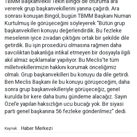
TBMM Başkanvekili Tekin Bingöl de oturuma ara
vererek grup başkanvekillerini yanına çağırdı. Ara
sonrası konuşan Bingöl, bugün TBMM Başkanı Numan
Kurtulmuş ile görüşeceğini söyleyerek “Bütün grup
başkanvekilleri konuyu değerlendirdik. Bu fezleke
meselenin iyice zıvadan çıktığını ortak bir şekilde dile
getirdik. Bu işin prosedürü olmasına rağmen daha
savcılıktan bakanlığa intikal etmeyen bir dosyayla ilgili
akıl almaz açıklamalar yapılıyor. Bu Meclis’te tüm
milletvekillerimizin hakkını korumak önceliğimiz
olmalı. Grup başkanvekilleri bu konuyu da dile getirdi.
Ben Meclis Başkanı ile bu konuyu görüşeceğim, daha
sonra grup başkanvekilleriyle görüşeceğiz, genel
kurulda bir kere daha bunu gündeme alacağız. Sayın
Özel’e yapılan haksızlığın ucu bucağı yok. Bir siyasi
parti genel başkanına 56 fezleke gönderilmez” dedi.
Haber Merkezi
Kaynak: