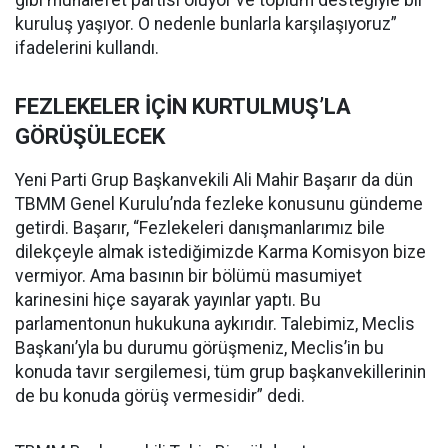
gibi muhalefet partisi oluyor ve toplum desteğiyle bir
kuruluş yaşıyor. O nedenle bunlarla karşılaşıyoruz”
ifadelerini kullandı.
FEZLEKELER İÇİN KURTULMUŞ’LA
GÖRÜŞÜLECEK
Yeni Parti Grup Başkanvekili Ali Mahir Başarır da dün
TBMM Genel Kurulu’nda fezleke konusunu gündeme
getirdi. Başarır, “Fezlekeleri danışmanlarımız bile
dilekçeyle almak istediğimizde Karma Komisyon bize
vermiyor. Ama basının bir bölümü masumiyet
karinesini hiçe sayarak yayınlar yaptı. Bu
parlamentonun hukukuna aykırıdır. Talebimiz, Meclis
Başkanı’yla bu durumu görüşmeniz, Meclis’in bu
konuda tavır sergilemesi, tüm grup başkanvekillerinin
de bu konuda görüş vermesidir” dedi.