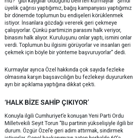
mu?” gibi kaygılar olduğunu belirten kurmaylar “Şimdi
üyelik çağrısı yaptığımız, bağış kampanyası yaptığımız
bir dönemde toplumun bu endişeleri körüklenmek
istiyor. İnsanlara gözdağı vererek geri çekmeye
çalışıyorlar. Çünkü partimizin parasını halk veriyor,
binasını halk alıyor. Kuruluşunu onlar yaptı, ismini onlar
verdi. Toplumun bu ilgisini görüyorlar ve insanları geri
çekmek için böyle bir yönteme başvuruyorlar” dedi.
Kurmaylar ayrıca Özel hakkında çok sayıda fezleke
olmasına karşın başsavcılığın bu fezlekeyi duyururken
ayrı bir açıklama yaptığına dikkat çekti.
‘HALK BİZE SAHİP ÇIKIYOR’
Konuyla ilgili Cumhuriyet’e konuşan Yeni Parti Ordu
Milletvekili Seyit Torun “Bu partinin yükselişiyle ilgili bir
durum. Özgür Özel’e geri adım attırmak, sindirmek