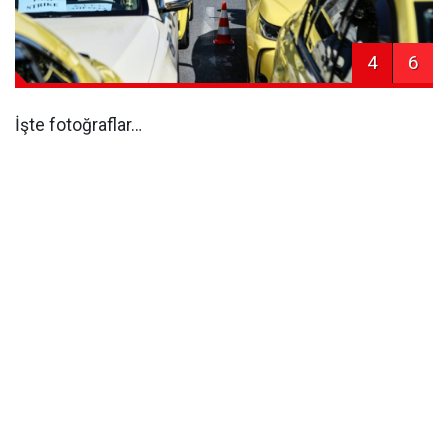
4
6
İşte fotoğraflar…