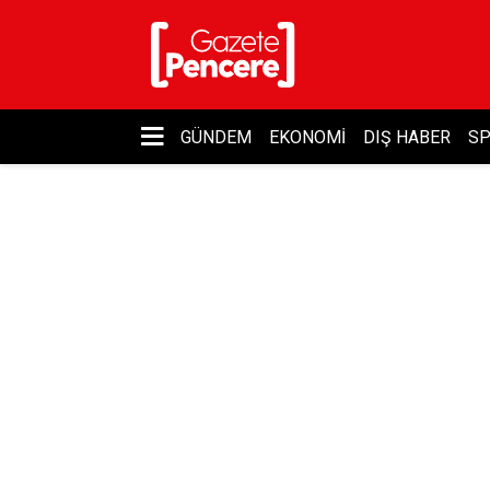
GÜNDEM
EKONOMI
DIŞ HABER
S