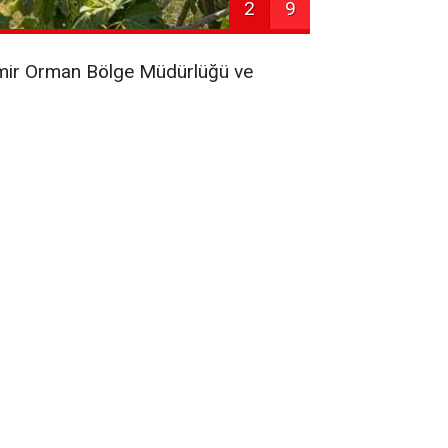
2
9
 İzmir Orman Bölge Müdürlüğü ve