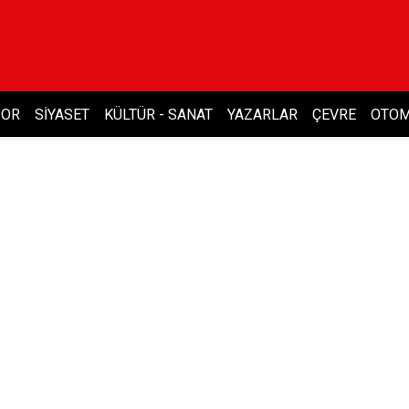
POR
SIYASET
KÜLTÜR - SANAT
YAZARLAR
ÇEVRE
OTOM