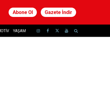
Abone Ol
Gazete İndir
OTIV
YAŞAM