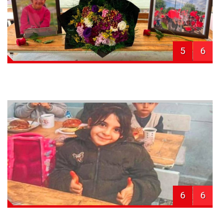
5
6
6
6