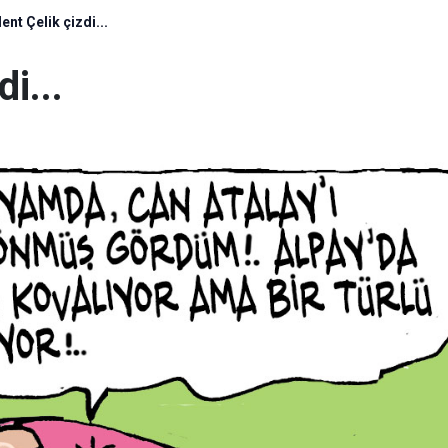
lent Çelik çizdi...
di...