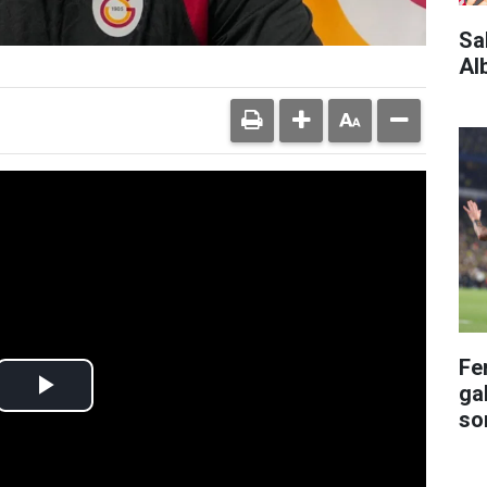
Sa
Al
Fe
gal
so