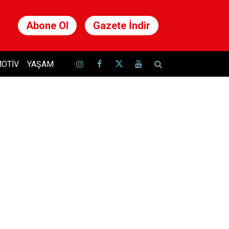
Abone Ol
Gazete İndir
OTIV
YAŞAM