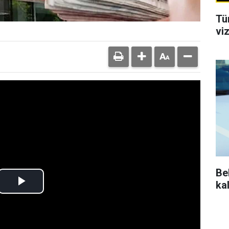
Tü
viz
Be
ka