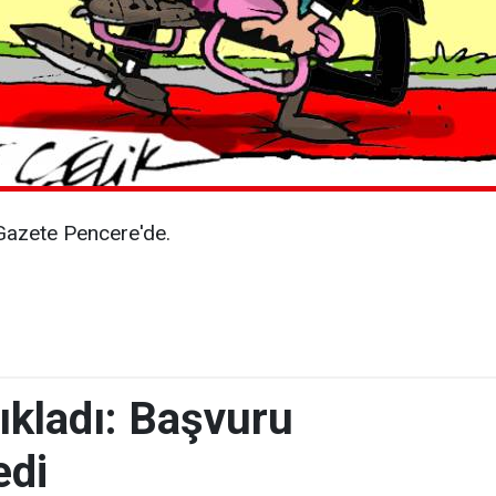
n Gazete Pencere'de.
ıkladı: Başvuru
edi