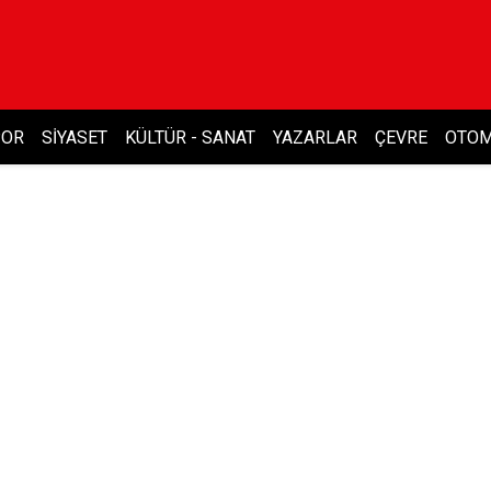
POR
SIYASET
KÜLTÜR - SANAT
YAZARLAR
ÇEVRE
OTOM