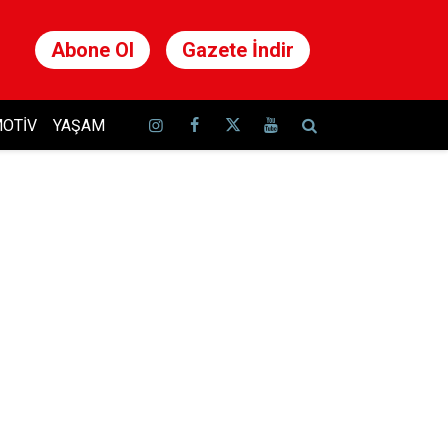
Abone Ol
Gazete İndir
OTIV
YAŞAM