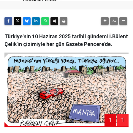
Türkiye'nin 10 Haziran 2025 tarihli gündemi İ.Bülent
Çelik'in çizimiyle her gün Gazete Pencere'de.
1
1