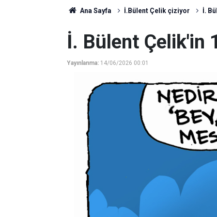
Ana Sayfa
İ.Bülent Çelik çiziyor
İ. B
İ. Bülent Çelik'in
Yayınlanma:
14/06/2026 00:01