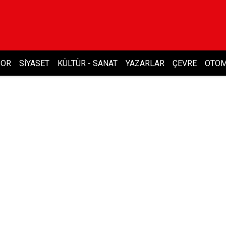
POR
SIYASET
KÜLTÜR - SANAT
YAZARLAR
ÇEVRE
OTOM