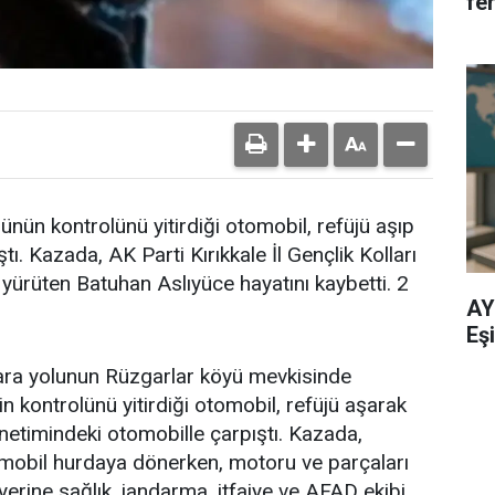
fe
nün kontrolünü yitirdiği otomobil, refüjü aşıp
tı. Kazada, AK Parti Kırıkkale İl Gençlik Kolları
yürüten Batuhan Aslıyüce hayatını kaybetti. 2
AY
Eşi
ara yolunun Rüzgarlar köyü mevkisinde
n kontrolünü yitirdiği otomobil, refüjü aşarak
netimindeki otomobille çarpıştı. Kazada,
tomobil hurdaya dönerken, motoru ve parçaları
erine sağlık, jandarma, itfaiye ve AFAD ekibi