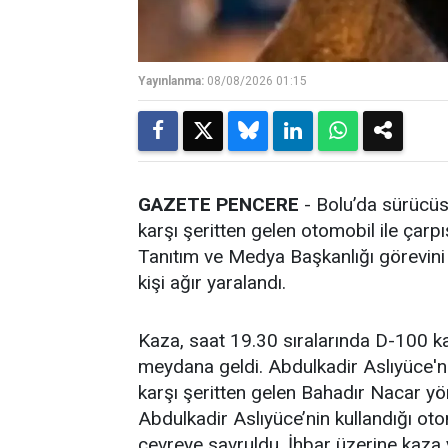
Yayınlanma:
08/08/2026 01:15
GAZETE PENCERE
- Bolu’da sürücüsü
karşı şeritten gelen otomobil ile çarpış
Tanıtım ve Medya Başkanlığı görevini 
kişi ağır yaralandı.
Kaza, saat 19.30 sıralarında D-100 k
meydana geldi. Abdulkadir Aslıyüce'ni
karşı şeritten gelen Bahadır Nacar yö
Abdulkadir Aslıyüce’nin kullandığı o
çevreye savruldu. İhbar üzerine kaza y