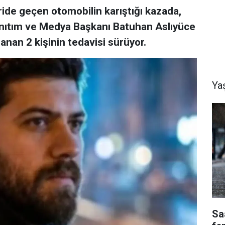
ride geçen otomobilin karıştığı kazada,
 Tanıtım ve Medya Başkanı Batuhan Aslıyüce
lanan 2 kişinin tedavisi sürüyor.
Ya
Saa