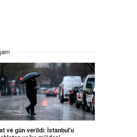
şam
t ve gün verildi: İstanbul'u