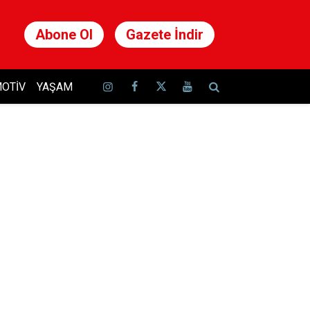
Abone Ol
Gazete İndir
OTIV
YAŞAM