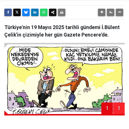
Türkiye'nin 19 Mayıs 2025 tarihli gündemi İ.Bülent
Çelik'in çizimiyle her gün Gazete Pencere'de.
1
1