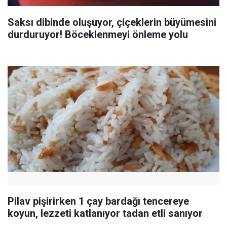
Saksı dibinde oluşuyor, çiçeklerin büyümesini
durduruyor! Böceklenmeyi önleme yolu
Pilav pişirirken 1 çay bardağı tencereye
koyun, lezzeti katlanıyor tadan etli sanıyor