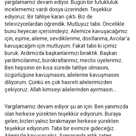
yargılamamız devam ediyor. Bugün bir tutukluluk
incelememiz vardı dosya üzerinden. Teşekkür
ediyoruz. Bir tahliye kararı çıktı. Biz de
televizyonlardan öğrendik. Mutluyuz tabii. Öncelikle
bunu heyecan içerisindeyiz. Ailemize kavuşacağımız
için, eşime, aileme, sevdiklerime, dostlarıma, Avcılar'a
kavuşacağım için mutluyum. Fakat tabii ki içimiz
buruk. Ardımızda başkanlarımızı bıraktık. Başkan
yardımcılarımız, bürokratlarımız, meclis üyelerimiz.
Ben hepsinin en kısa sürede tahliye olmasını,
özgürlüğüne kavuşmasını, ailelerine kavuşmasını
diliyorum. Çünkü en çok hasreti ailelerimizden
çekiyoruz. Allah kimseyi ailelerinden ayırmasın...
Yargılamamız devam ediyor şu an için. Ben yanımızda
olan herkese yürekten teşekkür ediyorum. Buraya
gelen, bizleri yalnız bırakmayan herkese yürekten
teşekkür ediyorum. Tabii bir evimize gideceğiz.
Ailemizle kavuşacağız. Sonrasında artık zaten