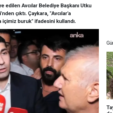
ye edilen Avcılar Belediye Başkanı Utku
den çıktı. Çaykara, "Avcılar'a
çimiz buruk" ifadesini kullandı.
Gü
Ta