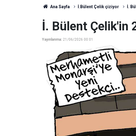
Ana Sayfa
İ.Bülent Çelik çiziyor
İ. B
İ. Bülent Çelik'in
Yayınlanma:
21/06/2026 00:01