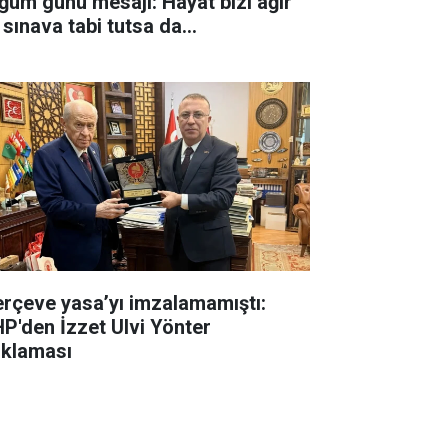
ğum günü mesajı: Hayat bizi ağır
 sınava tabi tutsa da...
erçeve yasa’yı imzalamamıştı:
P'den İzzet Ulvi Yönter
ıklaması