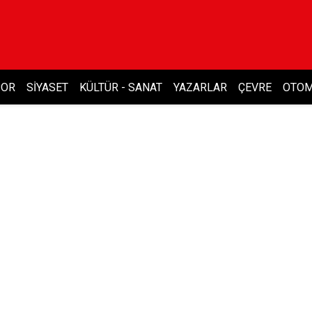
POR
SIYASET
KÜLTÜR - SANAT
YAZARLAR
ÇEVRE
OTOM