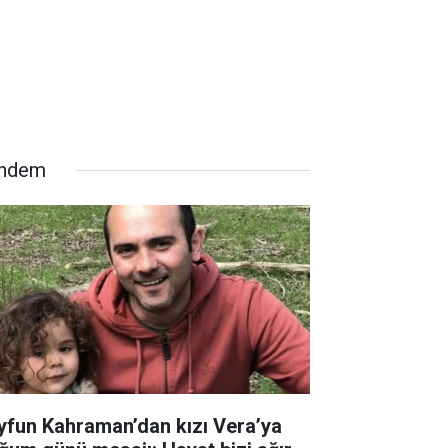
ndem
yfun Kahraman’dan kızı Vera’ya