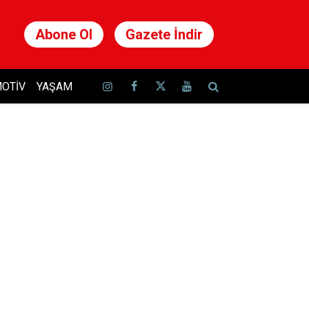
Abone Ol
Gazete İndir
OTIV
YAŞAM