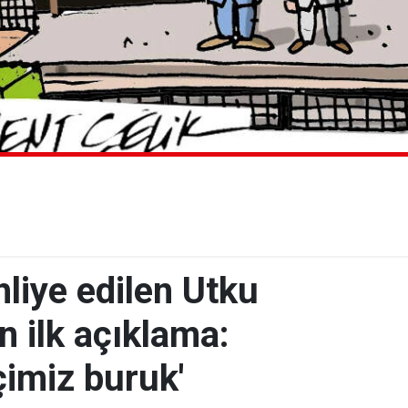
liye edilen Utku
 ilk açıklama:
çimiz buruk'