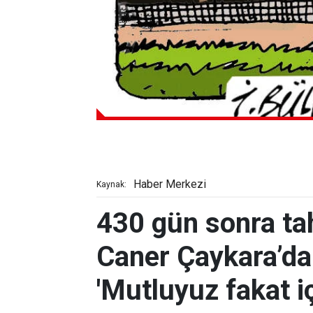
Haber Merkezi
Kaynak:
430 gün sonra tah
Caner Çaykara’dan
'Mutluyuz fakat i