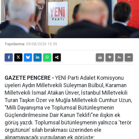
Yayınlanma:
09/08/2026 15:39
GAZETE PENCERE -
YENİ Parti Adalet Komisyonu
üyeleri Aydın Milletvekili Süleyman Bülbül, Karaman
Milletvekili İsmail Atakan Ünver, İstanbul Milletvekili
Turan Taşkın Özer ve Muğla Milletvekili Cumhur Uzun,
"Milli Dayanışma ve Toplumsal Bütünleşmenin
Güçlendirilmesine Dair Kanun Teklifi"ne ilişkin ek
görüş yazdı. Toplumsal bütünleşmenin yalnızca 'terör
örgütünün' silah bırakması üzerinden ele
alınamayacağı vurgulanan ek görüşte;