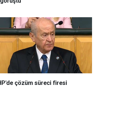
e görüştü
P'de çözüm süreci firesi