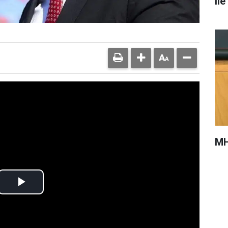
il
MH