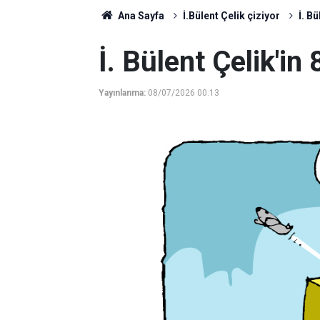
Ana Sayfa
İ.Bülent Çelik çiziyor
İ. B
İ. Bülent Çelik'i
Yayınlanma:
08/07/2026 00:13