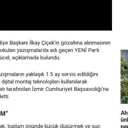
e Başkanı İlkay Çiçek’in gözaltına alınmasının
okulan yazışmalarda adı geçen YENİ Parti
Yücel, açıklamada bulundu.
azışmaların yaklaşık 1.5 ay servis edildiğini
ijital montaj teknolojileri kullanılarak
atı tarafından İzmir Cumhuriyet Başsavcılığı'na
tti.
Ah
IM"
ün
ştırmak, toplum önünde küçük düşürmek ve suç
pa