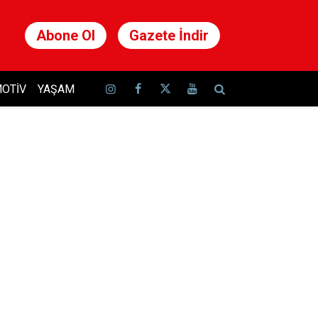
Abone Ol
Gazete İndir
OTIV
YAŞAM