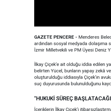
GAZETE PENCERE -
Menderes Belediy
ardından sosyal medyada dolaşıma s
İzmir Milletvekili ve PM Üyesi Deniz 
İlkay Çiçek’e ait olduğu iddia edilen y
belirten Yücel, bunların yapay zekâ ve d
oluşturulduğu iddiasıyla Çiçek’in avuk
suç duyurusunda bulunulduğunu kayde
"HUKUKİ SÜREÇ BAŞLATACAĞ
İçeriklerin İlkay Çiçek’i itibarsızla