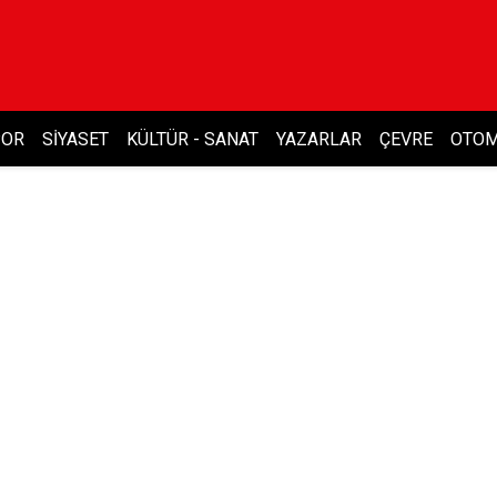
POR
SIYASET
KÜLTÜR - SANAT
YAZARLAR
ÇEVRE
OTOM