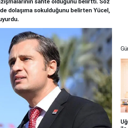
ışmalarının sahte olduğunu belirtti. Söz
 de dolaşıma sokulduğunu belirten Yücel,
uyurdu.
Gü
Uğ