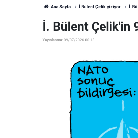
Ana Sayfa
İ.Bülent Çelik çiziyor
İ. B
İ. Bülent Çelik'i
Yayınlanma:
09/07/2026 00:13