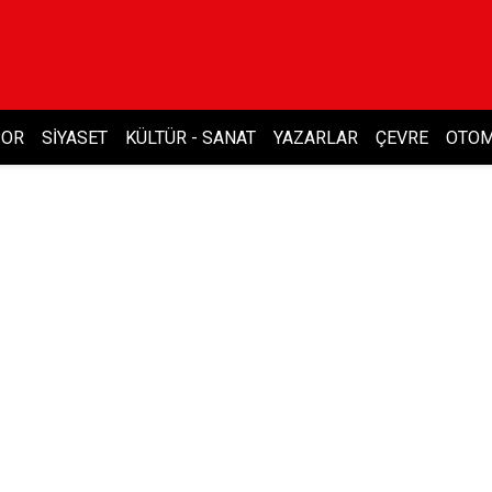
POR
SIYASET
KÜLTÜR - SANAT
YAZARLAR
ÇEVRE
OTOM