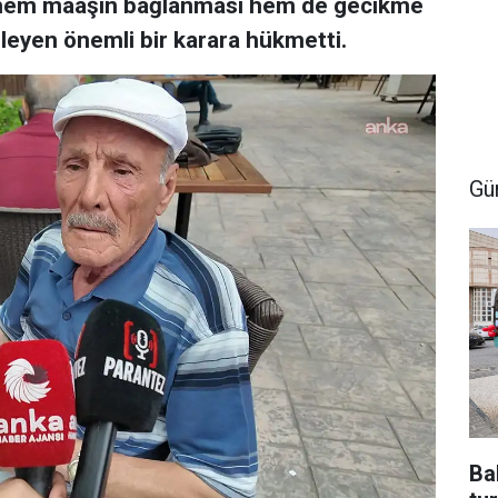
 hem maaşın bağlanması hem de gecikme
irleyen önemli bir karara hükmetti.
Gü
Ba