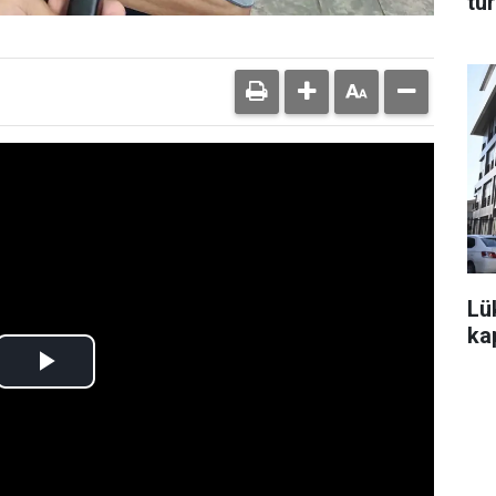
tur
Lü
kap