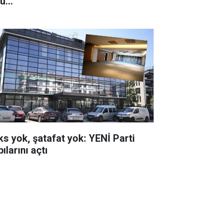
u...
ks yok, şatafat yok: YENİ Parti
ılarını açtı