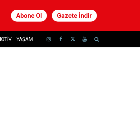
Abone Ol
Gazete İndir
OTIV
YAŞAM