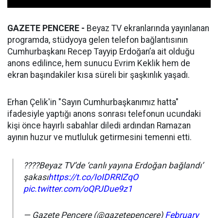
GAZETE PENCERE -
Beyaz TV ekranlarında yayınlanan
programda, stüdyoya gelen telefon bağlantısının
Cumhurbaşkanı Recep Tayyip Erdoğan’a ait olduğu
anons edilince, hem sunucu Evrim Keklik hem de
ekran başındakiler kısa süreli bir şaşkınlık yaşadı.
Erhan Çelik'in "Sayın Cumhurbaşkanımız hatta"
ifadesiyle yaptığı anons sonrası telefonun ucundaki
kişi önce hayırlı sabahlar diledi ardından Ramazan
ayının huzur ve mutluluk getirmesini temenni etti.
????Beyaz TV’de ‘canlı yayına Erdoğan bağlandı’
şakası
https://t.co/IoIDRRlZqO
pic.twitter.com/oQPJDue9z1
— Gazete Pencere (@gazetepencere)
February