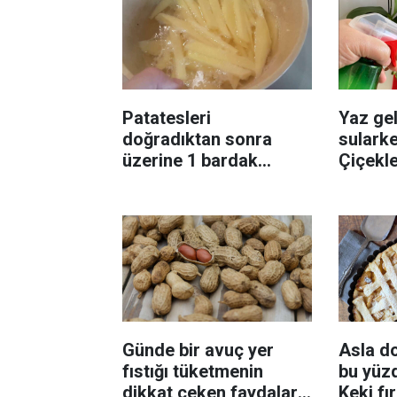
Patatesleri
Yaz gel
doğradıktan sonra
sularke
üzerine 1 bardak
Çiçekl
ekleyin! Patatesler çıtır
bilinme
çıtır kızaracak
Günde bir avuç yer
Asla d
fıstığı tüketmenin
bu yüzd
dikkat çeken faydaları:
Keki fı