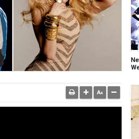
Net
We