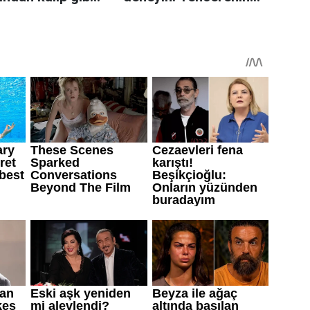
n tüyo
üzerine yerleştirmek
yeterli olabiliyor