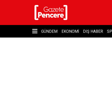
GÜNDEM
EKONOMI
DIŞ HABER
S