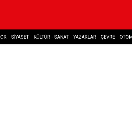
POR
SIYASET
KÜLTÜR - SANAT
YAZARLAR
ÇEVRE
OTOM