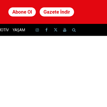
Abone Ol
Gazete İndir
OTIV
YAŞAM