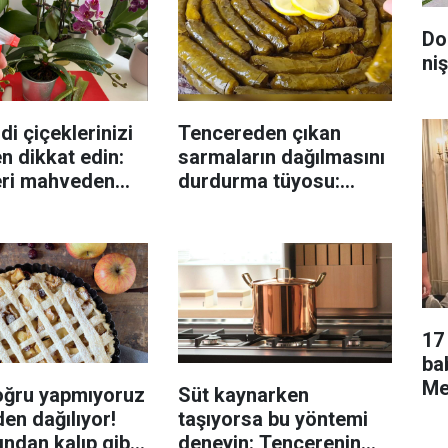
Do
niş
di çiçeklerinizi
Tencereden çıkan
n dikkat edin:
sarmaların dağılmasını
eri mahveden
durdurma tüyosu:
yen hata...
İzmirli şeflerin basit
yöntemi
17 
ba
Men
oğru yapmıyoruz
Süt kaynarken
en dağılıyor!
taşıyorsa bu yöntemi
rından kalıp gibi
deneyin: Tencerenin