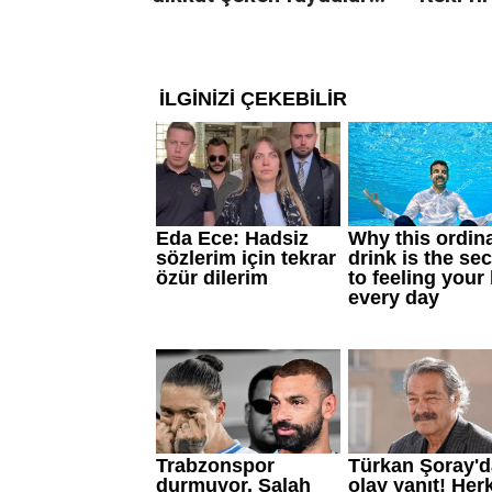
Dengeli beslenmeye
çıkarta
katkı sağlayabiliyor