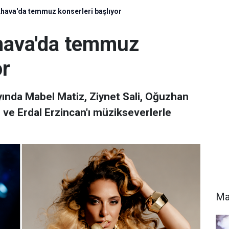
khava'da temmuz konserleri başlıyor
khava'da temmuz
or
ında Mabel Matiz, Ziynet Sali, Oğuzhan
 ve Erdal Erzincan'ı müzikseverlerle
Ma