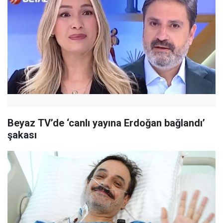
Beyaz TV’de ‘canlı yayına Erdoğan bağlandı’
şakası