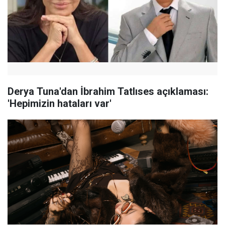
Derya Tuna'dan İbrahim Tatlıses açıklaması:
'Hepimizin hataları var'