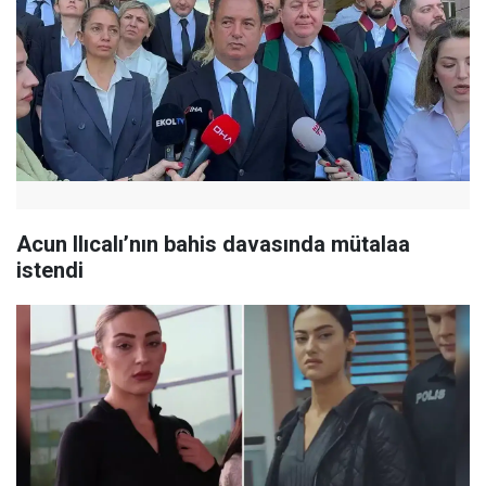
Acun Ilıcalı’nın bahis davasında mütalaa
istendi