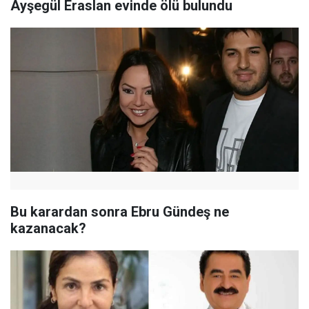
Ayşegül Eraslan evinde ölü bulundu
Bu karardan sonra Ebru Gündeş ne
kazanacak?