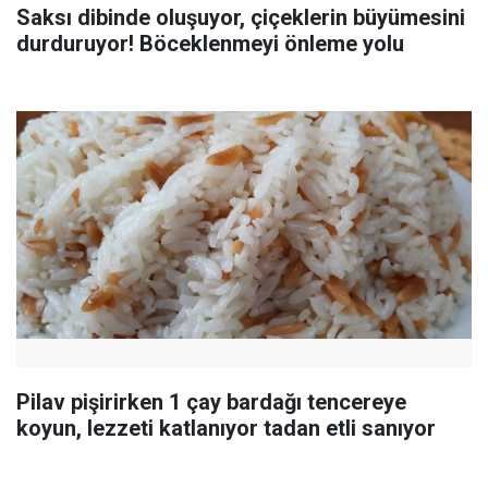
Saksı dibinde oluşuyor, çiçeklerin büyümesini
durduruyor! Böceklenmeyi önleme yolu
Pilav pişirirken 1 çay bardağı tencereye
koyun, lezzeti katlanıyor tadan etli sanıyor