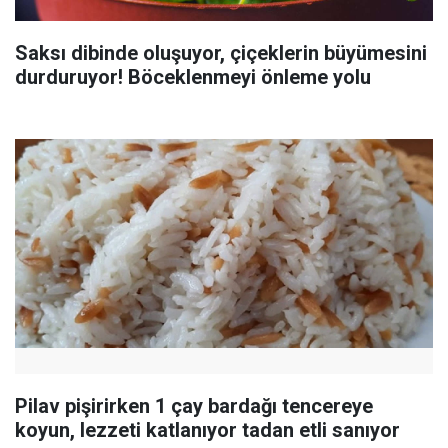
Saksı dibinde oluşuyor, çiçeklerin büyümesini
durduruyor! Böceklenmeyi önleme yolu
Pilav pişirirken 1 çay bardağı tencereye
koyun, lezzeti katlanıyor tadan etli sanıyor