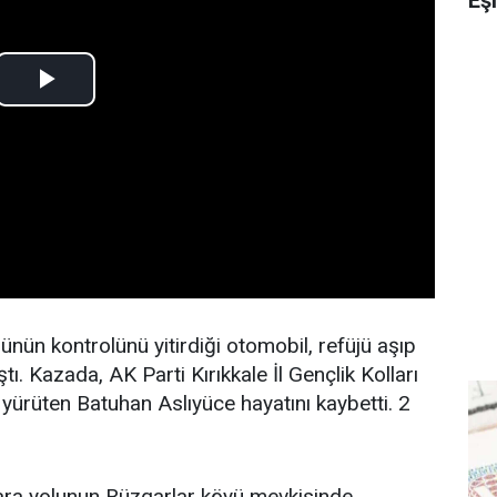
nün kontrolünü yitirdiği otomobil, refüjü aşıp
tı. Kazada, AK Parti Kırıkkale İl Gençlik Kolları
yürüten Batuhan Aslıyüce hayatını kaybetti. 2
ara yolunun Rüzgarlar köyü mevkisinde