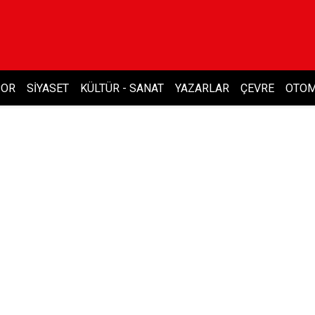
POR
SIYASET
KÜLTÜR - SANAT
YAZARLAR
ÇEVRE
OTOM