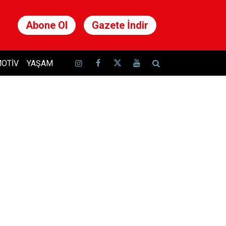
Abone Ol
Gazete İndir
OTIV
YAŞAM