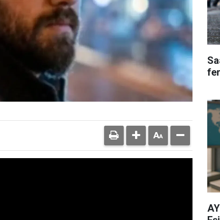
Saa
fe
AY
Eşi