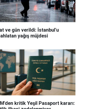
t ve gün verildi: İstanbul'u
rahlatan yağış müjdesi
M'den kritik Yeşil Pasaport kararı:
tlik ilkesi zedelenmiyor...