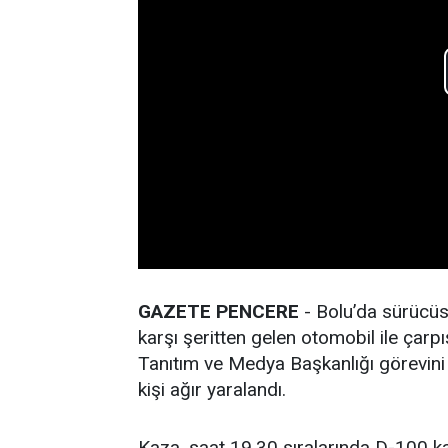
GAZETE PENCERE
- Bolu’da sürücüsü
karşı şeritten gelen otomobil ile çarpış
Tanıtım ve Medya Başkanlığı görevini 
kişi ağır yaralandı.
Kaza, saat 19.30 sıralarında D-100 k