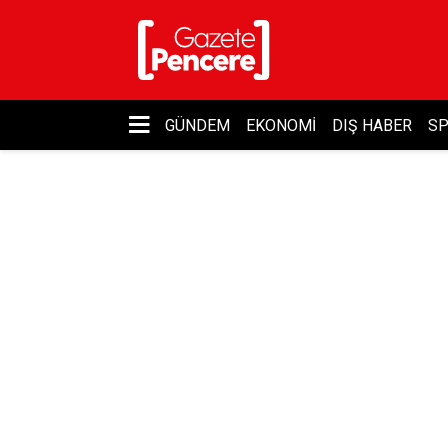
GÜNDEM
EKONOMI
DIŞ HABER
S