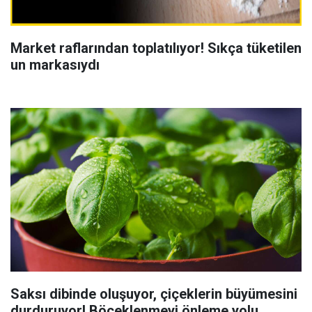
Market raflarından toplatılıyor! Sıkça tüketilen
un markasıydı
Saksı dibinde oluşuyor, çiçeklerin büyümesini
durduruyor! Böceklenmeyi önleme yolu