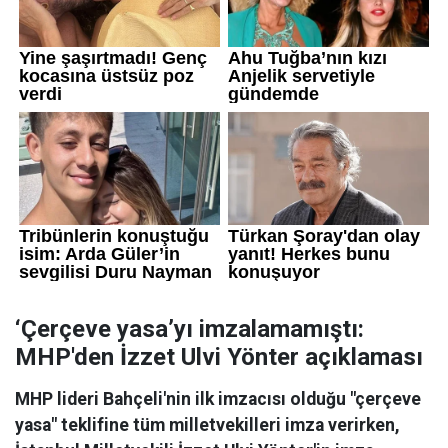
‘Çerçeve yasa’yı imzalamamıştı:
MHP'den İzzet Ulvi Yönter açıklaması
MHP lideri Bahçeli'nin ilk imzacısı olduğu "çerçeve
yasa" teklifine tüm milletvekilleri imza verirken,