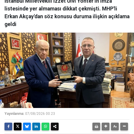
İstanbul Milletvekili İzzet Ulvi Yönter'in imza
listesinde yer almaması dikkat çekmişti. MHP'li
Erkan Akçay'dan söz konusu duruma ilişkin açıklama
geldi
Yayınlanma:
07/08/2026 00:23